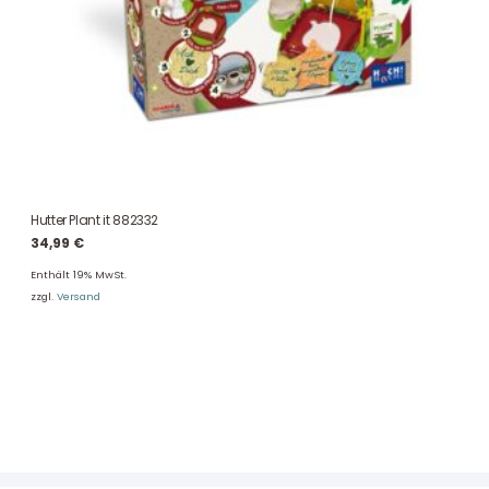
Hutter Plant it 882332
34,99
€
Enthält 19% MwSt.
zzgl.
Versand