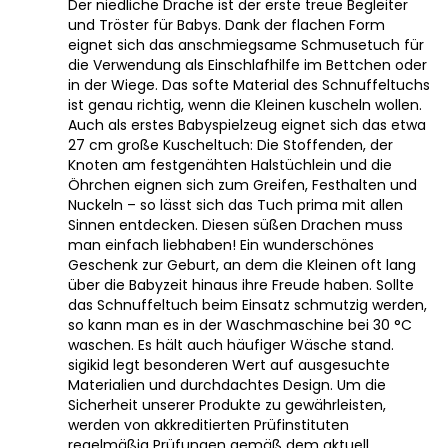
Der niedliche Drache ist der erste treue Begleiter
und Tröster für Babys. Dank der flachen Form
eignet sich das anschmiegsame Schmusetuch für
die Verwendung als Einschlafhilfe im Bettchen oder
in der Wiege. Das softe Material des Schnuffeltuchs
ist genau richtig, wenn die Kleinen kuscheln wollen.
Auch als erstes Babyspielzeug eignet sich das etwa
27 cm große Kuscheltuch: Die Stoffenden, der
Knoten am festgenähten Halstüchlein und die
Öhrchen eignen sich zum Greifen, Festhalten und
Nuckeln – so lässt sich das Tuch prima mit allen
Sinnen entdecken. Diesen süßen Drachen muss
man einfach liebhaben! Ein wunderschönes
Geschenk zur Geburt, an dem die Kleinen oft lang
über die Babyzeit hinaus ihre Freude haben. Sollte
das Schnuffeltuch beim Einsatz schmutzig werden,
so kann man es in der Waschmaschine bei 30 °C
waschen. Es hält auch häufiger Wäsche stand.
sigikid legt besonderen Wert auf ausgesuchte
Materialien und durchdachtes Design. Um die
Sicherheit unserer Produkte zu gewährleisten,
werden von akkreditierten Prüfinstituten
regelmäßig Prüfungen gemäß dem aktuell