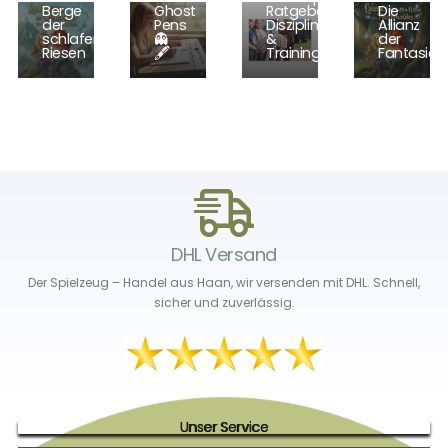
Berge
Ghost
Ratgeber,
Die
der
Pens
Disziplinen
Allianz
schlafenden
👻
&
der
Riesen
🖋️
Trainingstipps
Fantasie!
DHL Versand
Der Spielzeug – Handel aus Haan, wir versenden mit DHL. Schnell,
sicher und zuverlässig.
Unser Service