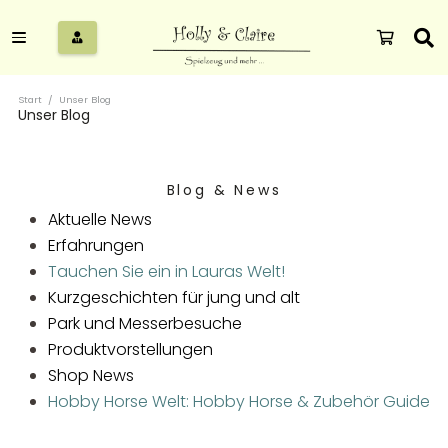
Start
/
Unser Blog
Unser Blog
Blog & News
Aktuelle News
Erfahrungen
Tauchen Sie ein in Lauras Welt!
Kurzgeschichten für jung und alt
Park und Messerbesuche
Nie
wieder
Produktvorstellungen
Laura
Tintenkiller!
Shop News
und
Entdecke
das
die
Hobby Horse Welt: Hobby Horse & Zubehör Guide
Erbe
magische
der
Welt
Hobby
Windreiter:
der
Horsing
Laura
Die
McNeill
Trendsport:
2: