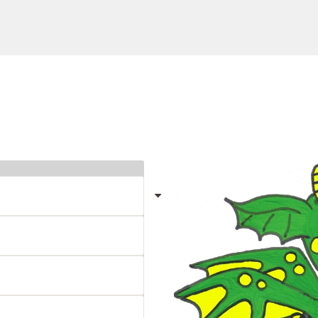
Unser Service
News & Infos
Über uns
Newsletter
Unser Blog
Info Gutscheincod
ersand & Lieferung
Kontakt
re Rückgaberichtlinien
FAQ