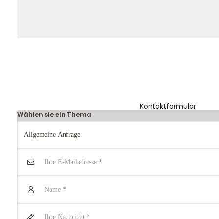
Unser Geschenkkorb
Eine besondere Möglichkeit, Familie und Freunden die
Wünsche per Facebook, Instagram, Twitter oder
WhatsApp mitzuteilen.
Kontaktformular
Wählen sie ein Thema
Kontaktdaten
August-Macke-Weg 17,
42781 Haan
Tel: +49 2129 5654742
E-Mail: info@hollyclaire.de
V
Unse