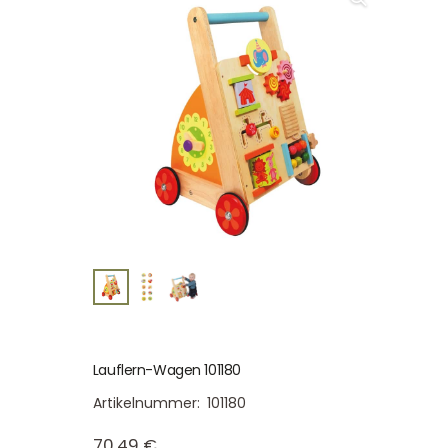
Lauflern-Wagen 101180
Artikelnummer:
101180
70,49
€