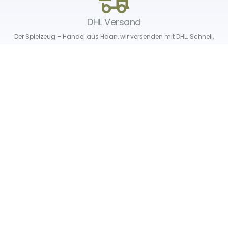
DHL Versand
Der Spielzeug – Handel aus Haan, wir versenden mit DHL. Schnell,
sicher und zuverlässig.
Unser Service
Über uns
Unser Blog
Versand & Lieferung
Unsere Rückgaberichtlinien
Verträge hier widerrufen
News & Infos
Newsletter