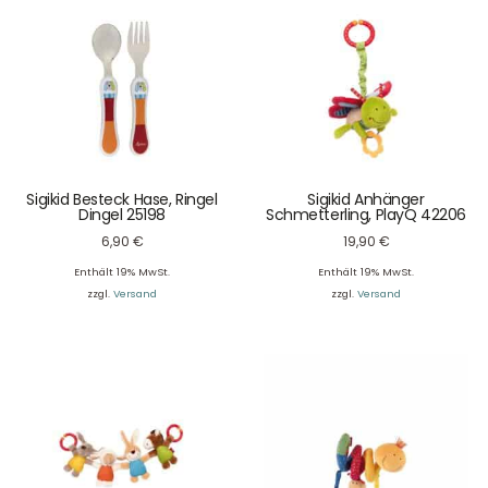
Sigikid Besteck Hase, Ringel
Sigikid Anhänger
Dingel 25198
Schmetterling, PlayQ 42206
6,90
€
19,90
€
Enthält 19% MwSt.
Enthält 19% MwSt.
zzgl.
Versand
zzgl.
Versand