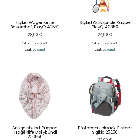
Sigikid Wagenkette
Sigikid Aktivspirale Raupe,
Bauernhof, PlayQ 42552
PlayQ 49850
28,90
€
24,99
€
Enthält 19% MwSt.
Enthält 19% MwSt.
zzgl.
Versand
zzgl.
Versand
Snugglebundl Puppen
Pfötchenrucksack, Elefant
Tragehilfe Dollybundl
Sigikid 25256
200550
32,90
€