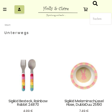
Start
Unterwegs
Sigikid Besteck, Rainbow
Sigikid Melaminschüssel
Rabbit 24870
Hase, DubbiDuu 25190
4,99
€
7,49
€