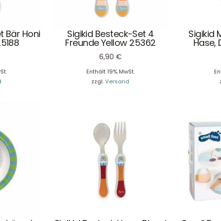
t Bär Honi
Sigikid Besteck-Set 4
Sigikid
25188
Freunde Yellow 25362
Hase, 
6,90
€
St.
Enthält 19% MwSt.
En
Unser Service
News & Infos
d
zzgl.
Versand
Über uns
Newsletter
Unser Blog
Info Gutscheincod
ersand & Lieferung
Kontakt
re Rückgaberichtlinien
FAQ
träge hier widerrufen
Zahlungsarten