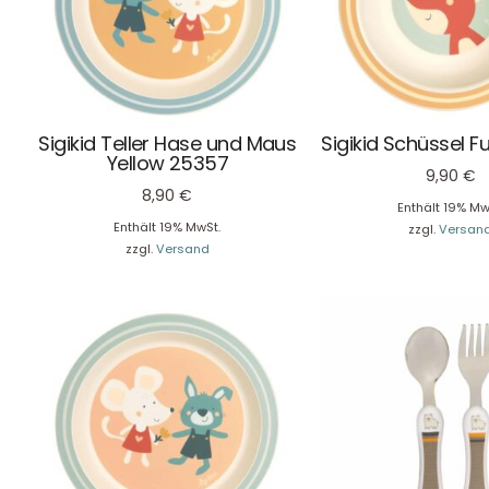
Sigikid Teller Hase und Maus
Sigikid Schüssel F
Yellow 25357
9,90
€
8,90
€
Enthält 19% Mw
Enthält 19% MwSt.
zzgl.
Versan
zzgl.
Versand
DHL Versand
Der Spielzeug – Handel aus Haan, wir versenden mit DHL.
Schnell, sicher und zuverlässig.