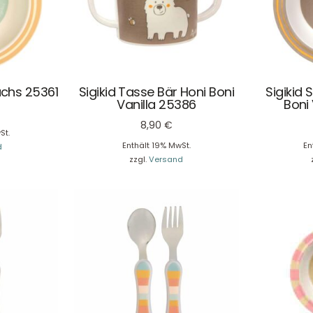
uchs 25361
Sigikid Tasse Bär Honi Boni
Sigikid 
Vanilla 25386
Boni
8,90
€
St.
Enthält 19% MwSt.
En
d
zzgl.
Versand
Service & Beratung
Bei allen Fragen zu unserem Sortiment sind wir per
E-
Mail
und telefonisch für Sie erreichbar.
Sie können Ihren
Kauf auch bei uns in Haan direkt abholen.