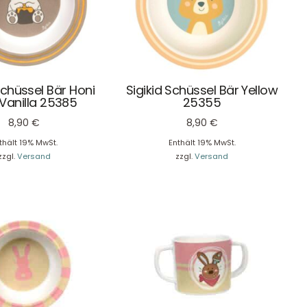
Schüssel Bär Honi
Sigikid Schüssel Bär Yellow
 Vanilla 25385
25355
8,90
€
8,90
€
thält 19% MwSt.
Enthält 19% MwSt.
zzgl.
Versand
zzgl.
Versand
Unser Geschenkkorb
Eine besondere Möglichkeit, Familie und Freunden die
Wünsche per Facebook, Instagram, Twitter oder
WhatsApp mitzuteilen.