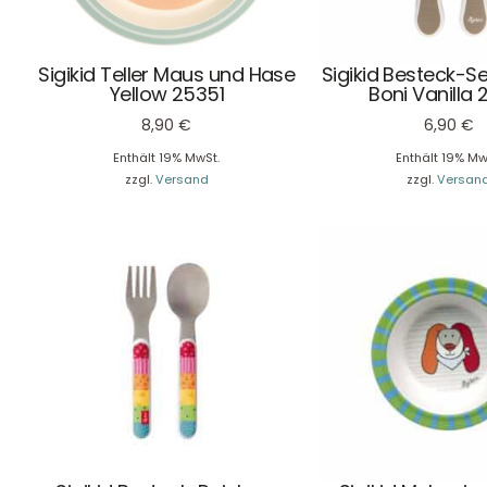
Sigikid Teller Maus und Hase
Sigikid Besteck-Se
Yellow 25351
Boni Vanilla 
8,90
€
6,90
€
Enthält 19% MwSt.
Enthält 19% Mw
Kontaktdaten
zzgl.
Versand
zzgl.
Versan
August-Macke-Weg 17,
42781 Haan
Tel: +49 2129 5654742
E-Mail: info@hollyclaire.de
V
Unse
Presseportal
Ver