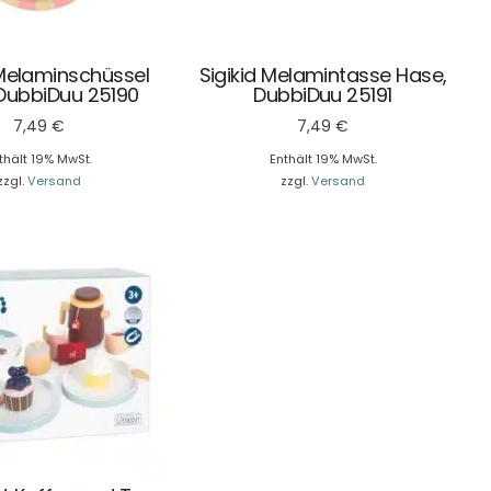
 Melaminschüssel
Sigikid Melamintasse Hase,
DubbiDuu 25190
DubbiDuu 25191
7,49
€
7,49
€
thält 19% MwSt.
Enthält 19% MwSt.
Newsletter Anmelden
zzgl.
Versand
zzgl.
Versand
NEWSLETTER
e!