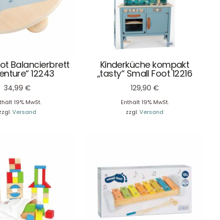
ot Balancierbrett
Kinderküche kompakt
enture“ 12243
„tasty“ Small Foot 12216
34,99
€
129,90
€
thält 19% MwSt.
Enthält 19% MwSt.
zzgl.
Versand
zzgl.
Versand