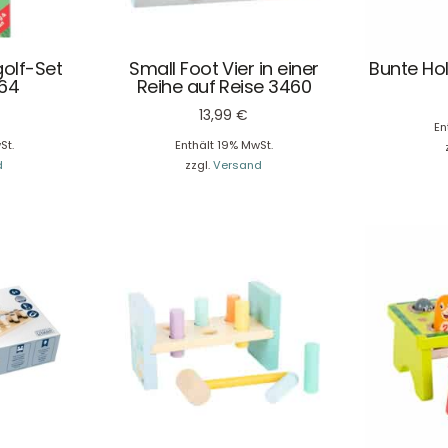
golf-Set
Small Foot Vier in einer
Bunte Ho
964
Reihe auf Reise 3460
13,99
€
En
St.
Enthält 19% MwSt.
d
zzgl.
Versand
Service & Beratung
Bei allen Fragen zu unserem Sortiment sind wir per
E-
Mail
und telefonisch für Sie erreichbar.
Sie können Ihren