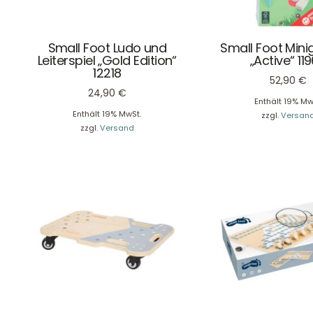
Small Foot Ludo und
Small Foot Mini
Leiterspiel „Gold Edition“
„Active“ 11
12218
52,90
€
24,90
€
Enthält 19% Mw
Enthält 19% MwSt.
zzgl.
Versan
zzgl.
Versand
DHL Versand
Der Spielzeug – Handel aus Haan, wir versenden mit DHL.
Schnell, sicher und zuverlässig.