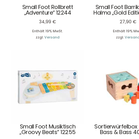
Small Foot Rollbrett
Small Foot Barri
„Adventure“ 12244
Halma „Gold Editi
34,99
€
27,90
€
Enthält 19% MwSt.
Enthält 19% Mw
zzgl.
Versand
zzgl.
Versan
Kontaktdaten
August-Macke-Weg 17,
42781 Haan
Tel: +49 2129 5654742
E-Mail: info@hollyclaire.de
V
Unse
Presseportal
Ver
Small Foot Musiktisch
Sortierwürfelbox 
„Groovy Beats“ 12255
Bass & Bass 4