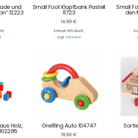
Kauf auch bei uns in Haan direkt abholen.
kade und
Small Foot Klopfbank Pastell
Small Fo
on“ 12223
11723
den 
14,99
€
St.
Enthält 19% MwSt.
En
d
zzgl.
Versand
Unser Service
News & Infos
Über uns
Newsletter
Unser Blog
Info Gutscheincod
ersand & Lieferung
Kontakt
re Rückgaberichtlinien
FAQ
träge hier widerrufen
Zahlungsarten
aus Holz,
Greifling Auto 104747
Sorti
002286
19,90
€