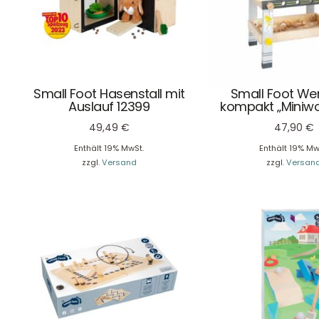
Small Foot Hasenstall mit
Small Foot We
Auslauf 12399
kompakt „Miniwo
49,49
€
47,90
€
Enthält 19% MwSt.
Enthält 19% Mw
zzgl.
Versand
zzgl.
Versan