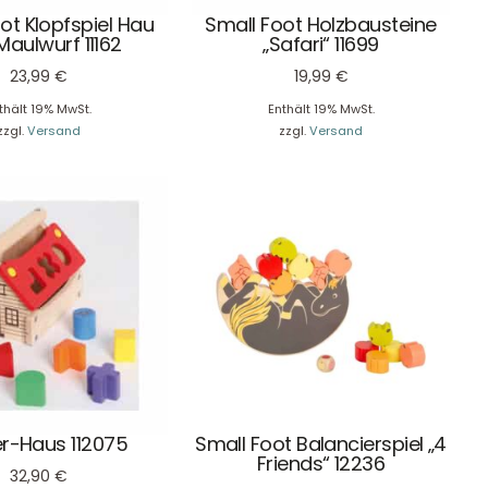
WhatsApp mitzuteilen.
ot Klopfspiel Hau
Small Foot Holzbausteine
Maulwurf 11162
„Safari“ 11699
23,99
€
19,99
€
thält 19% MwSt.
Enthält 19% MwSt.
zzgl.
Versand
zzgl.
Versand
Newsletter Anmelden
NEWSLETTER
e!
er-Haus 112075
Small Foot Balancierspiel „4
Friends“ 12236
32,90
€