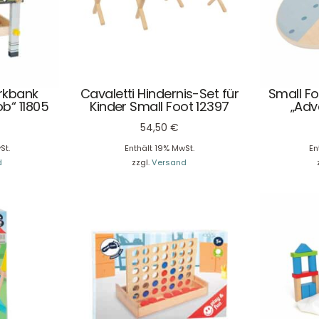
rkbank
Cavaletti Hindernis-Set für
Small Fo
b“ 11805
Kinder Small Foot 12397
„Adv
54,50
€
St.
Enthält 19% MwSt.
En
d
zzgl.
Versand