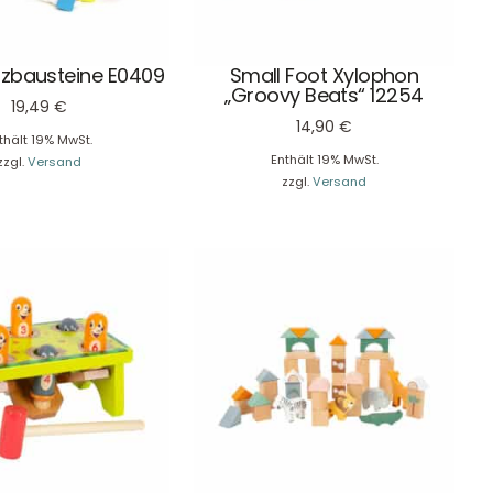
lzbausteine E0409
Small Foot Xylophon
„Groovy Beats“ 12254
19,49
€
14,90
€
thält 19% MwSt.
Enthält 19% MwSt.
zzgl.
Versand
zzgl.
Versand
Unser Geschenkkorb
Eine besondere Möglichkeit, Familie und Freunden die
Wünsche per Facebook, Instagram, Twitter oder