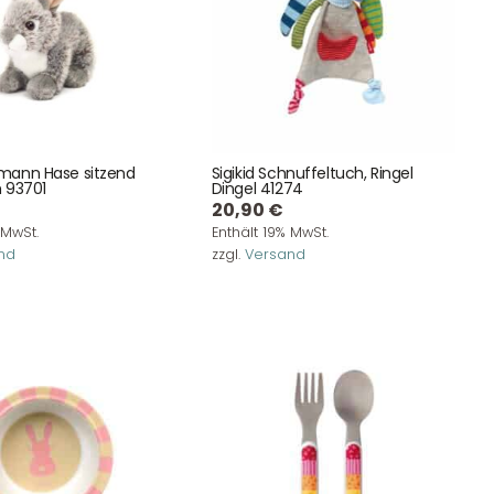
mann Hase sitzend
Sigikid Schnuffeltuch, Ringel
 93701
Dingel 41274
20,90
€
 MwSt.
Enthält 19% MwSt.
nd
zzgl.
Versand
Unser Geschenkkorb
Eine besondere Möglichkeit, Familie und Freunden die
Wünsche per Facebook, Instagram, Twitter oder