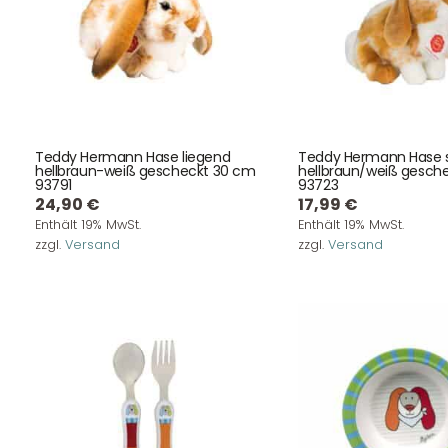
Teddy Hermann Hase liegend
Teddy Hermann Hase s
hellbraun-weiß gescheckt 30 cm
hellbraun/weiß gesch
93791
93723
24,90
€
17,99
€
Enthält 19% MwSt.
Enthält 19% MwSt.
zzgl.
Versand
zzgl.
Versand
DHL Versand
Der Spielzeug – Handel aus Haan, wir versenden mit DHL.
Schnell, sicher und zuverlässig.