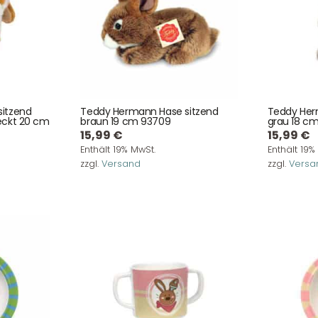
itzend
Teddy Hermann Hase sitzend
Teddy Her
eckt 20 cm
braun 19 cm 93709
grau 18 cm
15,99
€
15,99
€
Enthält 19% MwSt.
Enthält 19%
zzgl.
Versand
zzgl.
Versa
Service & Beratung
Bei allen Fragen zu unserem Sortiment sind wir per
E-
Mail
und telefonisch für Sie erreichbar.
Sie können Ihren