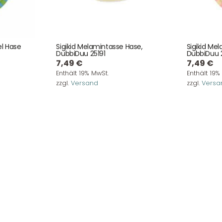
Kauf auch bei uns in Haan direkt abholen.
el Hase
Sigikid Melamintasse Hase,
Sigikid Me
DubbiDuu 25191
DubbiDuu 
7,49
€
7,49
€
Enthält 19% MwSt.
Enthält 19%
zzgl.
Versand
zzgl.
Versa
Unser Service
News & Infos
Über uns
Newsletter
Unser Blog
Info Gutscheincod
ersand & Lieferung
Kontakt
re Rückgaberichtlinien
FAQ
träge hier widerrufen
Zahlungsarten