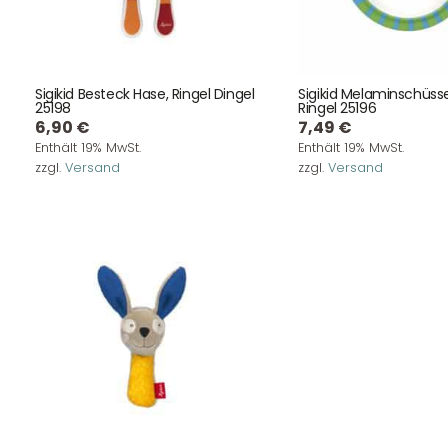
Sigikid Besteck Hase, Ringel Dingel
Sigikid Melaminschüss
25198
Ringel 25196
6,90
€
7,49
€
Enthält 19% MwSt.
Enthält 19% MwSt.
zzgl.
Versand
zzgl.
Versand
Kontaktdaten
August-Macke-Weg 17,
42781 Haan
Tel: +49 2129 5654742
E-Mail: info@hollyclaire.de
V
Unse
Presseportal
Ver