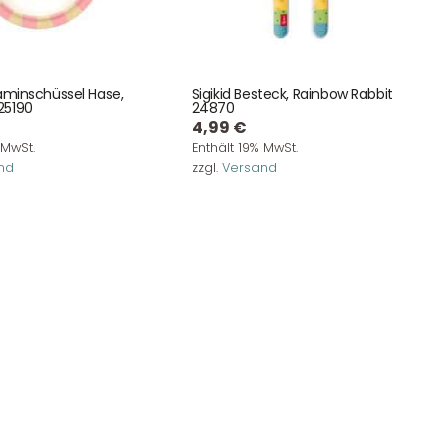
WhatsApp mitzuteilen.
laminschüssel Hase,
Sigikid Besteck, Rainbow Rabbit
25190
24870
4,99
€
 MwSt.
Enthält 19% MwSt.
nd
zzgl.
Versand
Newsletter Anmelden
NEWSLETTER
e!