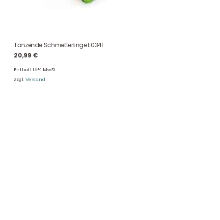
Tanzende Schmetterlinge E0341
20,99
€
Enthält 19% MwSt.
zzgl.
Versand
DHL Versand
Der Spielzeug – Handel aus Haan, wir versenden mit DHL. Schnell,