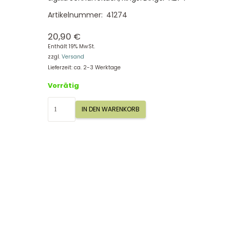
Artikelnummer:
41274
20,90
€
Enthält 19% MwSt.
zzgl.
Versand
Lieferzeit: ca. 2-3 Werktage
Vorrätig
Sigikid
IN DEN WARENKORB
Schnuffeltuch,
Ringel
Dingel
41274
Menge