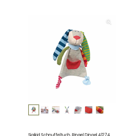
Sigikid Schnuffeltuch, Ringel Dingel 41274