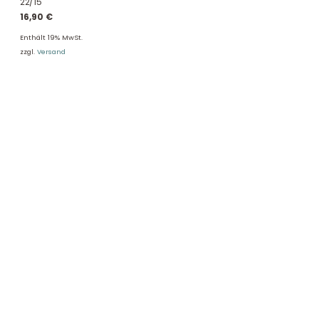
22/15
16,90
€
Enthält 19% MwSt.
zzgl.
Versand
DHL Versand
Der Spielzeug – Handel aus Haan, wir versenden mit DHL. Schnell,
sicher und zuverlässig.