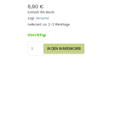
6,90
€
Enthält 19% MwSt.
zzgl.
Versand
Lieferzeit: ca. 2-3 Werktage
Vorrätig
Sigikid
IN DEN WARENKORB
Besteck
Hase,
Ringel
Dingel
25198
Menge