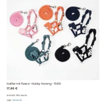
Halfter mit Fleece -Hobby Horsing- 15691
17,90
€
Enthält 19% MwSt.
zzgl.
Versand