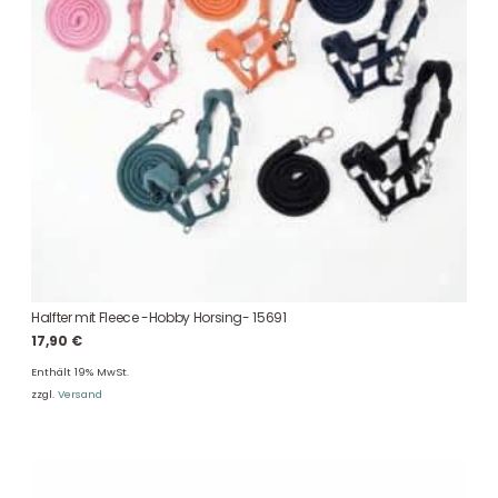
Halfter mit Fleece -Hobby Horsing- 15691
17,90
€
Enthält 19% MwSt.
zzgl.
Versand