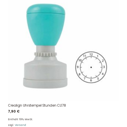
Crealign Uhrstempel Stunden CL178
7,90
€
Enthält 19% MwSt.
zzgl.
Versand