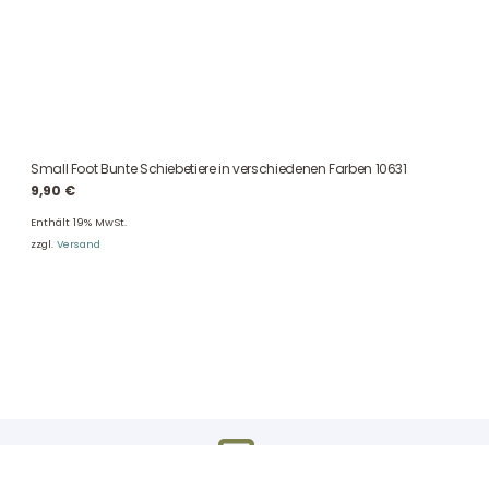
Small Foot Bunte Schiebetiere in verschiedenen Farben 10631
9,90
€
Enthält 19% MwSt.
zzgl.
Versand