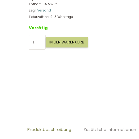
Enthält 19% MwSt.
zzgl.
Versand
Lieferzeit: ca. 2-3 Werktage
Vorrätig
Sigikid
IN DEN WARENKORB
Schüssel
Hase
Yellow
25352
Menge
Produktbeschreibung
Zusätzliche Informationen