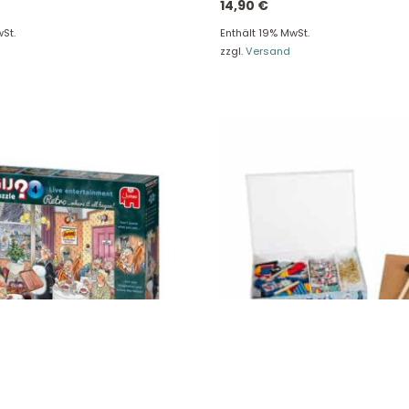
14,90
€
ersand & Lieferung
Kontakt
St.
Enthält 19% MwSt.
re Rückgaberichtlinien
FAQ
zzgl.
Versand
träge hier widerrufen
Zahlungsarten
Impressum
AGB
© Holly & Claire GmbH
® Spielzeug in Haan
Design by
Zeitansicht
®
VERTRAG HIER WIDERRUFEN
j Retro Mystery 4 – Live
Small Foot Hämmerchenspiel Ro
! – 1000 Teile 19177