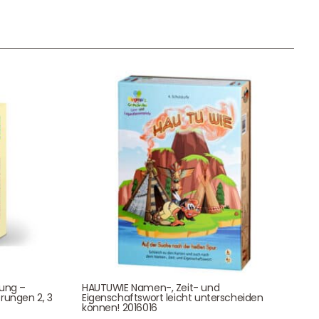
Unser Geschenkkorb
Eine besondere Möglichkeit, Familie und Freunden die
Wünsche per Facebook, Instagram, Twitter oder
WhatsApp mitzuteilen.
Newsletter Anmelden
tung –
HAUTUWIE Namen-, Zeit- und
NEWSLETTER
rungen 2, 3
Eigenschaftswort leicht unterscheiden
können! 2016016
e!