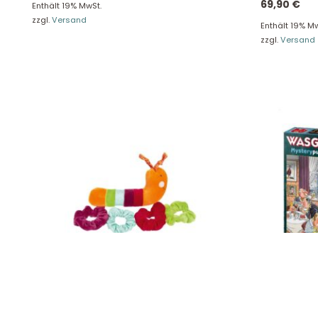
69,90
€
Enthält 19% MwSt.
E-Mail: info@hollyclaire.de
V
zzgl.
Versand
Enthält 19% Mw
Unse
Presseportal
zzgl.
Versand
Ver
Datenschutz
Widerruf
Sigikid Sortier Wurm, PlayQ 42905
Jumbo Wasgi
Unterhaltung