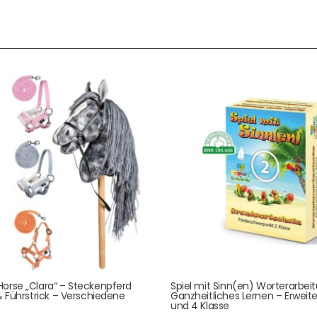
Service & Beratung
Bei allen Fragen zu unserem Sortiment sind wir per
E-
Mail
und telefonisch für Sie erreichbar.
Sie können Ihren
Kauf auch bei uns in Haan direkt abholen.
Unser Service
News & Infos
Über uns
Newsletter
orse „Clara“ – Steckenpferd
Spiel mit Sinn(en) Worterarbei
& Führstrick – Verschiedene
Ganzheitliches Lernen – Erweite
und 4 Klasse
Unser Blog
Info Gutscheincod