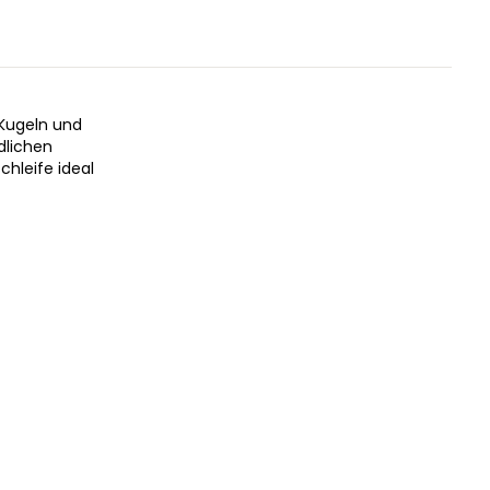
 Kugeln und
dlichen
hleife ideal