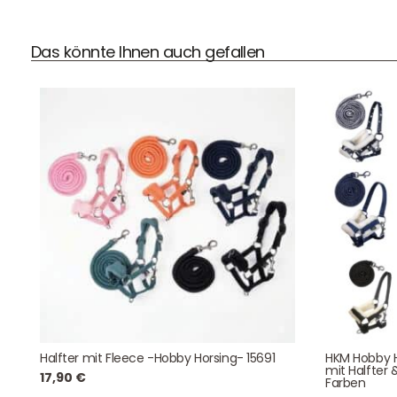
Das könnte Ihnen auch gefallen
DHL Versand
Der Spielzeug – Handel aus Haan, wir versenden mit DHL.
Schnell, sicher und zuverlässig.
Kontaktdaten
August-Macke-Weg 17,
Halfter mit Fleece -Hobby Horsing- 15691
HKM Hobby H
mit Halfter 
42781 Haan
17,90
€
Farben
Tel: +49 2129 5654742