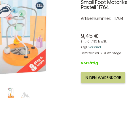
Small Foot Motorik
Pastell 11764
Artikelnummer:
11764
9,45
€
Enthält 19% MwSt.
zzgl.
Versand
Lieferzeit: ca. 2-3 Werktage
Vorrätig
IN DEN WARENKORB
Small
Foot
Motorikschleife
Waschbär
Pastell
11764
Menge