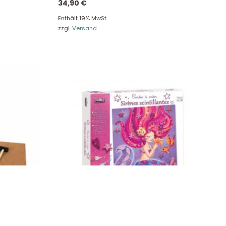
34,90
€
Enthält 19% MwSt.
zzgl.
Versand
boter 11572
Crealign Glitzernden Meerjungfrauen,
Karten zum Erstellen von „Glitzernden