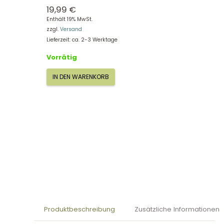
19,99
€
Enthält 19% MwSt.
zzgl.
Versand
Lieferzeit: ca. 2-3 Werktage
Vorrätig
IN DEN WARENKORB
Small
Foot
Holzbausteine
„Safari“
11699
Menge
Produktbeschreibung
Zusätzliche Informationen