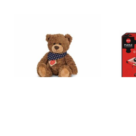
Datenschutz
Widerruf
Teddy Hermann Teddy braun 30 cm 91362
Heye Puzzle
17,99
€
16,49
€
Enthält 19% MwSt.
Enthält 19% Mw
zzgl.
Versand
zzgl.
Versand