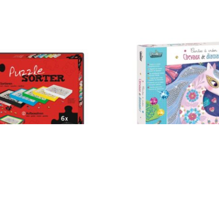
Impressum
AGB
© Holly & Claire GmbH
® Spielzeug in Haan
Design by
Zeitansicht
®
VERTRAG HIER WIDERRUFEN
 Sorter 805906
Crealign Karten, um funkelnde
erschaffen CL186
16,90
€
St.
Enthält 19% MwSt.
zzgl.
Versand