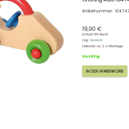
Artikelnummer:
10474
19,90
€
Enthält 19% MwSt.
zzgl.
Versand
Lieferzeit: ca. 2-3 Werktage
Vorrätig
IN DEN WARENKORB
Greifling
Auto
104747
Menge