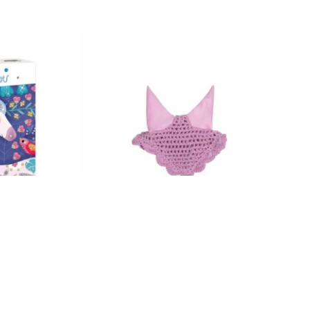
 Feen zu
Fliegenhaube rosa, HKM 13754 – 3800
Hobby Horse
10,95
€
Enthält 19% MwSt.
zzgl.
Versand