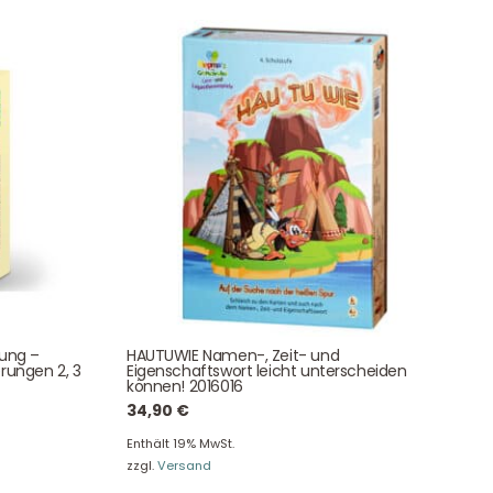
Unser Geschenkkorb
Eine besondere Möglichkeit, Familie und Freunden die
Wünsche per Facebook, Instagram, Twitter oder
WhatsApp mitzuteilen.
Newsletter Anmelden
tung –
HAUTUWIE Namen-, Zeit- und
rungen 2, 3
Eigenschaftswort leicht unterscheiden
NEWSLETTER
können! 2016016
e!
34,90
€
Enthält 19% MwSt.
zzgl.
Versand