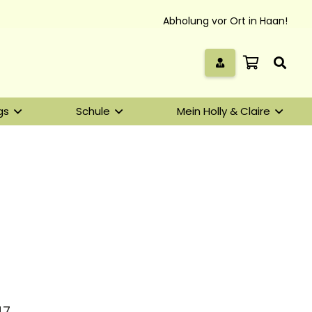
Abholung vor Ort in Haan!
gs
Schule
Mein Holly & Claire
47