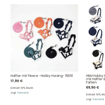
DHL Versand
Der Spielzeug – Handel aus Haan, wir versenden mit DHL.
Schnell, sicher und zuverlässig.
Kontaktdaten
Halfter mit Fleece -Hobby Horsing- 15691
HKM Hobby H
August-Macke-Weg 17,
mit Halfter 
17,90
€
42781 Haan
Farben
Tel: +49 2129 5654742
69,90
€
Enthält 19% MwSt.
E-Mail: info@hollyclaire.de
V
zzgl.
Versand
Enthält 19% Mw
Unse
zzgl.
Versand
Presseportal
Ver