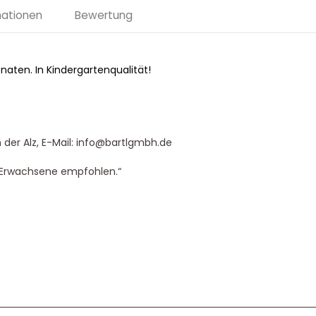
mationen
Bewertung
naten. In Kindergartenqualität!
 der Alz, E-Mail: info@bartlgmbh.de
h Erwachsene empfohlen.“