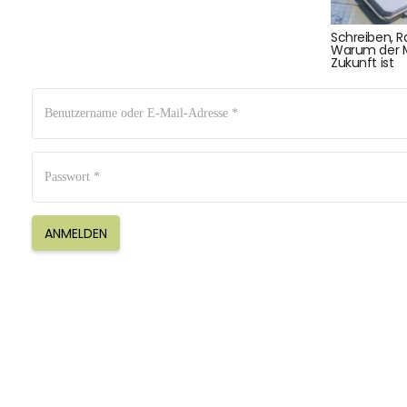
Schreiben, Ra
August-Macke-Weg 17,
Warum der Mc
42781 Haan
Zukunft ist
Tel: +49 2129 5654742
E-Mail: info@hollyclaire.de
V
Unse
Presseportal
Ver
ANMELDEN
Datenschutz
Widerruf