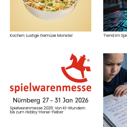
Kochen: Lustige Gemüse Monster
Trend im Sp
DHL Versand
Der Spielzeug – Handel aus Haan, wir versenden mit DHL.
Schnell, sicher und zuverlässig.
Spielwarenmesse 2026: Von KI-Wundern
bis zum Hobby-Horse-Fieber
Kontaktdaten