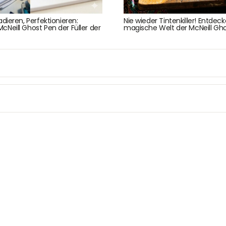
dieren, Perfektionieren:
Nie wieder Tintenkiller! Entdeck
Über uns
Newsletter
Neill Ghost Pen der Füller der
magische Welt der McNeill Gho
Unser Blog
Info Gutscheincod
ersand & Lieferung
Kontakt
re Rückgaberichtlinien
FAQ
träge hier widerrufen
Zahlungsarten
Impressum
AGB
© Holly & Claire GmbH
® Spielzeug in Haan
Design by
Zeitansicht
®