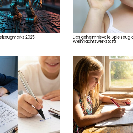
ielzeugmarkt 2025
Das geheimnisvolle Spielzeug 
Weihnachtswerkstatt!
Service & Beratung
Bei allen Fragen zu unserem Sortiment sind wir per
E-
Mail
und telefonisch für Sie erreichbar.
Sie können Ihren
Kauf auch bei uns in Haan direkt abholen.
Unser Service
News & Infos