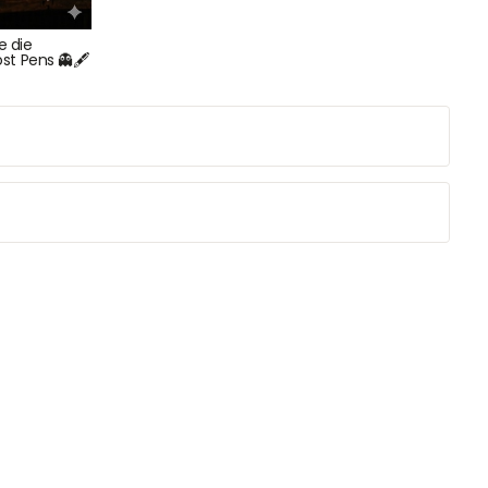
e die
st Pens 👻🖋️
NEWSLETTER
e!