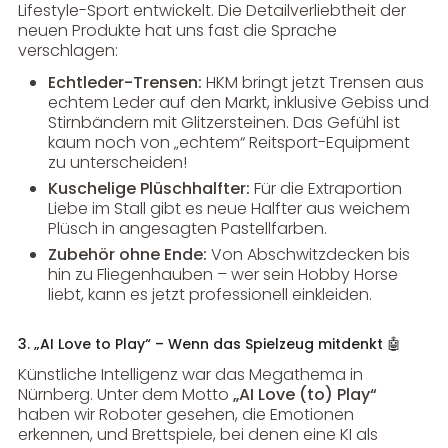
Lifestyle-Sport entwickelt. Die Detailverliebtheit der
neuen Produkte hat uns fast die Sprache
verschlagen:
Echtleder-Trensen:
HKM bringt jetzt Trensen aus
echtem Leder auf den Markt, inklusive Gebiss und
Stirnbändern mit Glitzersteinen. Das Gefühl ist
kaum noch von „echtem“ Reitsport-Equipment
zu unterscheiden!
Kuschelige Plüschhalfter:
Für die Extraportion
Liebe im Stall gibt es neue Halfter aus weichem
Plüsch in angesagten Pastellfarben.
Zubehör ohne Ende:
Von Abschwitzdecken bis
hin zu Fliegenhauben – wer sein Hobby Horse
liebt, kann es jetzt professionell einkleiden.
3. „AI Love to Play“ – Wenn das Spielzeug mitdenkt 🤖
Künstliche Intelligenz war das Megathema in
Nürnberg. Unter dem Motto
„AI Love (to) Play“
haben wir Roboter gesehen, die Emotionen
erkennen, und Brettspiele, bei denen eine KI als