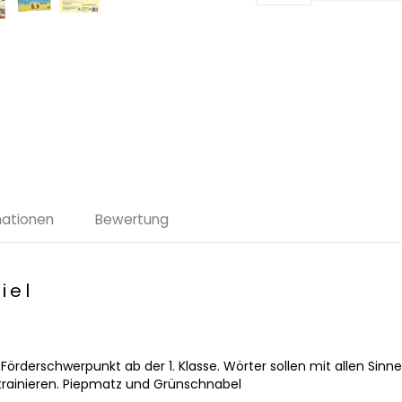
Worterarbeitung
-
Ganzheitliches
Lernen
-
Basisspiel
2016001
Menge
mationen
Bewertung
iel
 Förderschwerpunkt ab der 1. Klasse. Wörter sollen mit allen Sinn
rainieren. Piepmatz und Grünschnabel