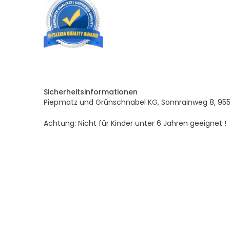
Sicherheitsinformationen
Piepmatz und Grünschnabel KG, Sonnrainweg 8, 9554
DHL Versand
Achtung: Nicht für Kinder unter 6 Jahren geeignet !
Der Spielzeug – Handel aus Haan, wir versenden mit DHL.
Schnell, sicher und zuverlässig.