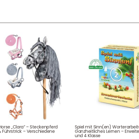
Unser Service
News & Infos
Über uns
Newsletter
Unser Blog
Info Gutscheincod
ersand & Lieferung
Kontakt
re Rückgaberichtlinien
FAQ
träge hier widerrufen
Zahlungsarten
Impressum
AGB
orse „Clara“ – Steckenpferd
Spiel mit Sinn(en) Worterarbei
& Führstrick – Verschiedene
Ganzheitliches Lernen – Erweite
und 4 Klasse