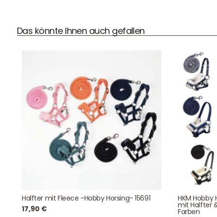
Kontaktdaten
Das könnte Ihnen auch gefallen
August-Macke-Weg 17,
42781 Haan
Tel: +49 2129 5654742
E-Mail: info@hollyclaire.de
V
Unse
Presseportal
Ver
Datenschutz
Widerruf
Halfter mit Fleece -Hobby Horsing- 15691
HKM Hobby H
mit Halfter 
17,90
€
Farben