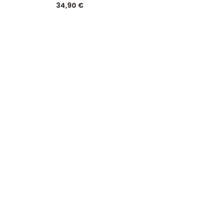
34,90
€
Enthält 19% MwSt.
zzgl.
Versand
Shark Girl 35cm Orange Toys OT5008/35