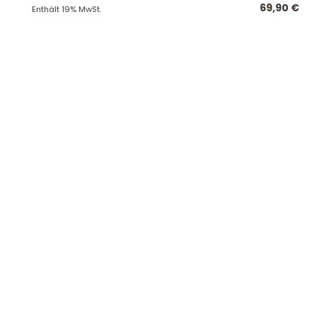
69,90
€
Enthält 19% MwSt.
zzgl.
Versand
Enthält 19% Mw
zzgl.
Versand
Folkmanis Handpuppen Hund für die
Jumbo Wasgi