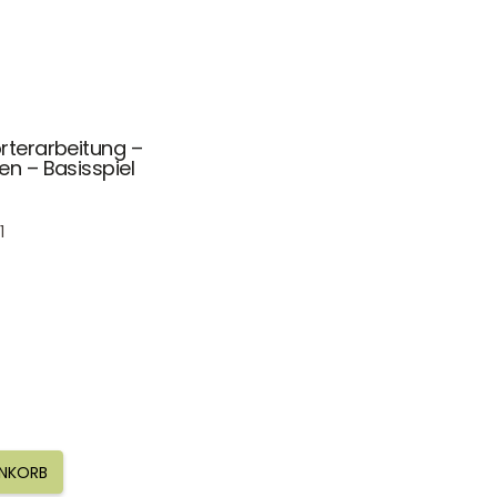
rterarbeitung –
en – Basisspiel
1
ENKORB