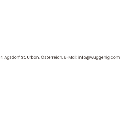
 Agsdorf St. Urban, Österreich, E-Mail: info@wuggenig.com
Service & Beratung
Bei allen Fragen zu unserem Sortiment sind wir per
E-
Mail
und telefonisch für Sie erreichbar.
Sie können Ihren
Kauf auch bei uns in Haan direkt abholen.