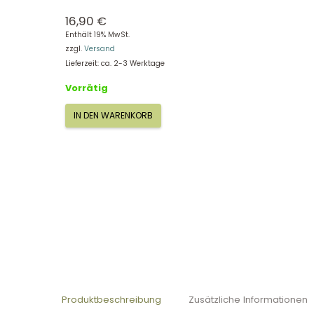
16,90
€
Enthält 19% MwSt.
zzgl.
Versand
Lieferzeit: ca. 2-3 Werktage
Vorrätig
IN DEN WARENKORB
Sleepy
der
Drache
Rot
13
cm
Orange
Toys
2441/45
Menge
Produktbeschreibung
Zusätzliche Informationen