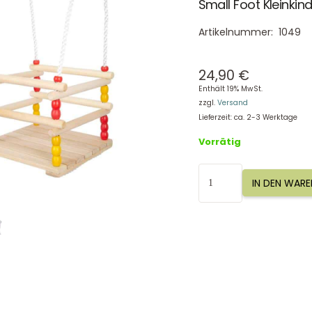
Small Foot Kleinkin
Artikelnummer:
1049
24,90
€
Enthält 19% MwSt.
zzgl.
Versand
Lieferzeit: ca. 2-3 Werktage
Vorrätig
Small
IN DEN WAR
Foot
Kleinkindschaukel
1049
Menge