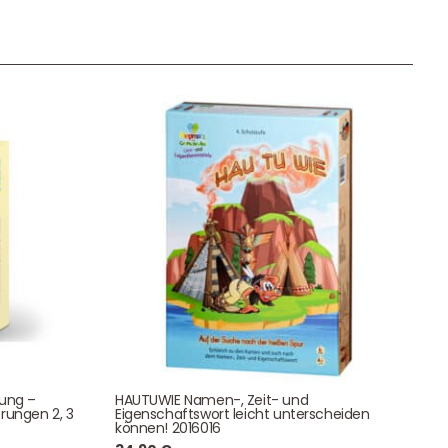
Unser Geschenkkorb
Eine besondere Möglichkeit, Familie und Freunden die
Wünsche per Facebook, Instagram, Twitter oder
WhatsApp mitzuteilen.
Newsletter Anmelden
tung –
HAUTUWIE Namen-, Zeit- und
NEWSLETTER
rungen 2, 3
Eigenschaftswort leicht unterscheiden
e!
können! 2016016