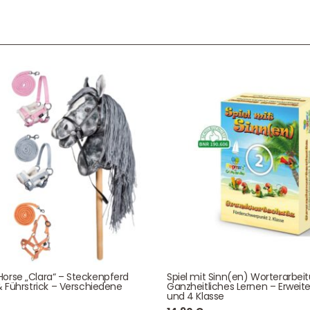
Service & Beratung
Bei allen Fragen zu unserem Sortiment sind wir per
E-
Mail
und telefonisch für Sie erreichbar.
Sie können Ihren
Kauf auch bei uns in Haan direkt abholen.
Unser Service
News & Infos
Über uns
Newsletter
orse „Clara“ – Steckenpferd
Spiel mit Sinn(en) Worterarbei
& Führstrick – Verschiedene
Ganzheitliches Lernen – Erweite
Unser Blog
Info Gutscheincod
und 4 Klasse
ersand & Lieferung
Kontakt