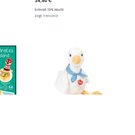
34,90
€
Enthält 19% MwSt.
zzgl.
Versand
bo 53169
Teddy Hermann Ente Elisa 28 cm 93922