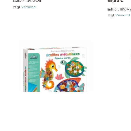
69,90
€
Enthält 19% MwSt.
zzgl.
Versand
Unse
Enthält 19% Mw
Presseportal
zzgl.
Versand
Ver
Datenschutz
Widerruf
Crealign Einfache Dekotiere,
Sigikid Grei
Metallschuppen „Meerestiere“ CL188