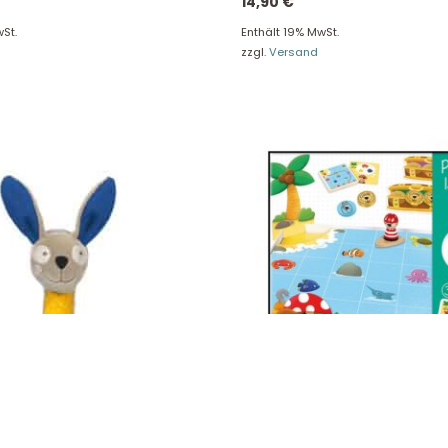
14,90
€
re Rückgaberichtlinien
FAQ
St.
Enthält 19% MwSt.
zzgl.
Versand
träge hier widerrufen
Zahlungsarten
Impressum
AGB
© Holly & Claire GmbH
® Spielzeug in Haan
Design by
Zeitansicht
®
VERTRAG HIER WIDERRUFEN
fling Hase, RedStars 42601
Jumbo Goula Pirateninsel Jum
53169