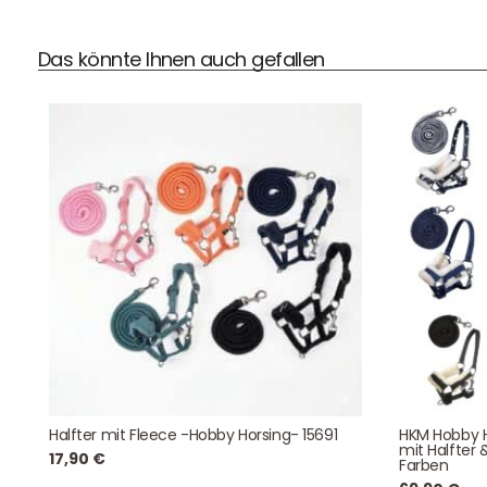
Das könnte Ihnen auch gefallen
DHL Versand
Der Spielzeug – Handel aus Haan, wir versenden mit DHL.
Schnell, sicher und zuverlässig.
Kontaktdaten
August-Macke-Weg 17,
Halfter mit Fleece -Hobby Horsing- 15691
HKM Hobby H
42781 Haan
mit Halfter 
17,90
€
Tel: +49 2129 5654742
Farben
E-Mail: info@hollyclaire.de
V