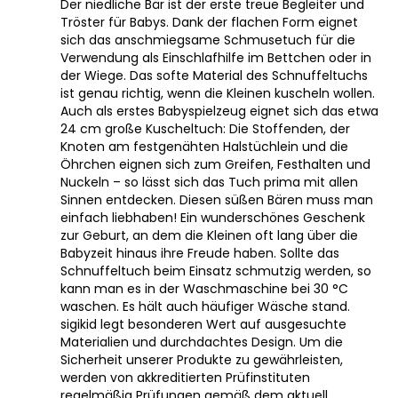
Der niedliche Bär ist der erste treue Begleiter und
Tröster für Babys. Dank der flachen Form eignet
sich das anschmiegsame Schmusetuch für die
Verwendung als Einschlafhilfe im Bettchen oder in
der Wiege. Das softe Material des Schnuffeltuchs
ist genau richtig, wenn die Kleinen kuscheln wollen.
Auch als erstes Babyspielzeug eignet sich das etwa
24 cm große Kuscheltuch: Die Stoffenden, der
Knoten am festgenähten Halstüchlein und die
Öhrchen eignen sich zum Greifen, Festhalten und
Nuckeln – so lässt sich das Tuch prima mit allen
Sinnen entdecken. Diesen süßen Bären muss man
einfach liebhaben! Ein wunderschönes Geschenk
zur Geburt, an dem die Kleinen oft lang über die
Babyzeit hinaus ihre Freude haben. Sollte das
Schnuffeltuch beim Einsatz schmutzig werden, so
kann man es in der Waschmaschine bei 30 °C
waschen. Es hält auch häufiger Wäsche stand.
sigikid legt besonderen Wert auf ausgesuchte
Materialien und durchdachtes Design. Um die
Sicherheit unserer Produkte zu gewährleisten,
werden von akkreditierten Prüfinstituten
regelmäßig Prüfungen gemäß dem aktuell