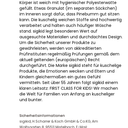
Körper ist weich mit hygienischer Polyesterwatte
gefüllt. Etwas Granulat (im separaten Säckchen)
im Inneren sorgt dafür, dass Pinebumm gut sitzen
kann. Die kuschelig weichen Stoffe sind hochwertig
verarbeitet und halten auch häufiger Wäsche
stand. sigikid legt besonderen Wert auf
ausgesuchte Materialien und durchdachtes Design.
Um die Sicherheit unserer Produkte zu
gewährleisten, werden von akkreditierten
Prüfinstituten regelmäßig Prüfungen gemäß dem
aktuell geltenden (europäischen) Recht
durchgeführt. Die Marke sigikid steht für kuschelige
Produkte, die Emotionen wecken und Eltern und
Kindern gleichermaßen ein gutes Gefühl
vermitteln. Seit über 55 Jahren folgt sigikid einem
klaren Leitsatz: FIRST CLASS FOR KIDS! Wir machen
die Welt für Familien von Anfang an kuscheliger
und bunter.
Sicherheitsinformationen
sigikid, H.Scharrer & Koch GmbH & Co.KG, Am
Wolfsgarten 8, 95511 Mistelbach, E-Mail: