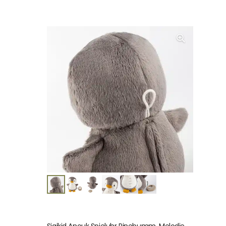
Sigikid Anouk Spieluhr Pinebumm, Melodie