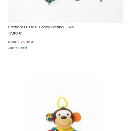
Halfter mit Fleece -Hobby Horsing- 15691
17,90
€
Enthält 19% MwSt.
zzgl.
Versand