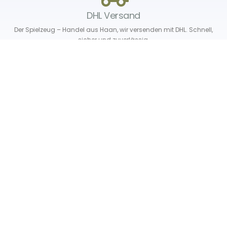
DHL Versand
Der Spielzeug – Handel aus Haan, wir versenden mit DHL. Schnell,
sicher und zuverlässig.
Unser Service
Über uns
Unser Blog
Versand & Lieferung
Unsere Rückgaberichtlinien
Verträge hier widerrufen
News & Infos
Newsletter
Info Gutscheincode!