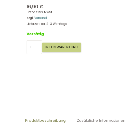
16,90
€
Enthält 19% MwSt.
zzgl.
Versand
Lieferzeit: ca. 2-3 Werktage
Vorrätig
Crealign
IN DEN WARENKORB
Diamantmosaik
"Tropicoanimo",
Easy
Pictures,
Diamantmosaik
"Tropicoanimo"
CL170
Menge
Produktbeschreibung
Zusätzliche Informationen