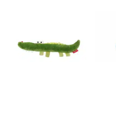
Datenschutz
Widerruf
Sigikid Greifling Kroko Kinderbunt 41178
Sigikid Schn
9,95
€
20,90
€
Enthält 19% MwSt.
Enthält 19% Mw
zzgl.
Versand
zzgl.
Versand