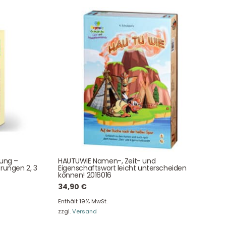
Eine besondere Möglichkeit, Familie und Freunden die
Wünsche per Facebook, Instagram, Twitter oder
WhatsApp mitzuteilen.
Newsletter Anmelden
tung –
HAUTUWIE Namen-, Zeit- und
NEWSLETTER
rungen 2, 3
Eigenschaftswort leicht unterscheiden
e!
können! 2016016
34,90
€
Enthält 19% MwSt.
zzgl.
Versand