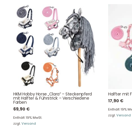
Der Spielzeug – Handel aus Haan, wir versenden mit DHL.
Schnell, sicher und zuverlässig.
Kontaktdaten
August-Macke-Weg 17,
HKM Hobby Horse „Clara“ – Steckenpferd
Halfter mit 
42781 Haan
mit Halfter & Führstrick – Verschiedene
17,90
€
Farben
Tel: +49 2129 5654742
69,90
€
E-Mail: info@hollyclaire.de
V
Enthält 19% Mw
zzgl.
Versand
Enthält 19% MwSt.
Unse
Presseportal
zzgl.
Versand
Ver