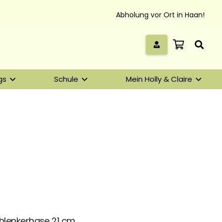
Abholung vor Ort in Haan!
gs
Schule
Mein Holly & Claire
lenkerhase 21 cm