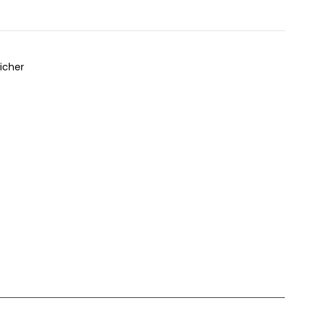
icher
Unser Geschenkkorb