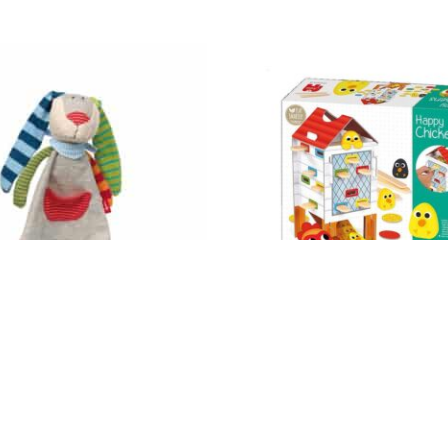
Impressum
AGB
© Holly & Claire GmbH
® Spielzeug in Haan
Design by
Zeitansicht
®
VERTRAG HIER WIDERRUFEN
uffeltuch, Ringel Dingel 41274
Jumbo GOULA Fröhliche Küken 
21,49
€
St.
Enthält 19% MwSt.
zzgl.
Versand