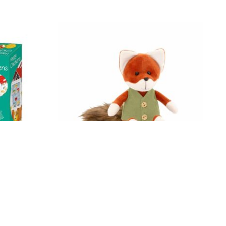
53170
Soft Fuchs 25 cm Orange Toys OS007/20
18,90
€
Enthält 19% MwSt.
zzgl.
Versand