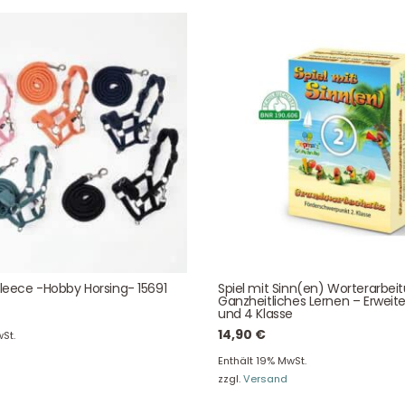
Bei allen Fragen zu unserem Sortiment sind wir per
E-
Mail
und telefonisch für Sie erreichbar.
Sie können Ihren
Kauf auch bei uns in Haan direkt abholen.
Unser Service
News & Infos
Über uns
Newsletter
Fleece -Hobby Horsing- 15691
Spiel mit Sinn(en) Worterarbei
Ganzheitliches Lernen – Erweite
Unser Blog
Info Gutscheincod
und 4 Klasse
14,90
€
ersand & Lieferung
Kontakt
St.
Enthält 19% MwSt.
re Rückgaberichtlinien
FAQ
zzgl.
Versand
träge hier widerrufen
Zahlungsarten