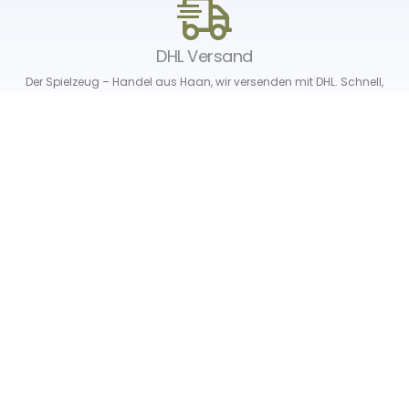
DHL Versand
Der Spielzeug – Handel aus Haan, wir versenden mit DHL. Schnell,
sicher und zuverlässig.
Unser Service
Über uns
Unser Blog
Versand & Lieferung
Unsere Rückgaberichtlinien
Verträge hier widerrufen
News & Infos
Newsletter