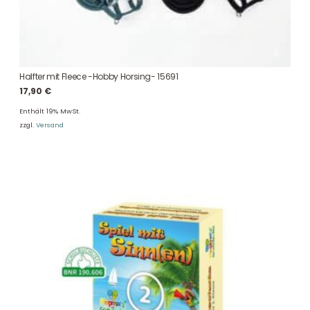
Halfter mit Fleece -Hobby Horsing- 15691
17,90
€
Enthält 19% MwSt.
zzgl.
Versand