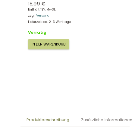
15,99
€
Enthält 19% MwSt.
zzgl.
Versand
Lieferzeit: ca. 2-3 Werktage
Vorrätig
IN DEN WARENKORB
Small
Foot
Konstruktionsset
Schrauben
3490
Menge
Produktbeschreibung
Zusätzliche Informationen