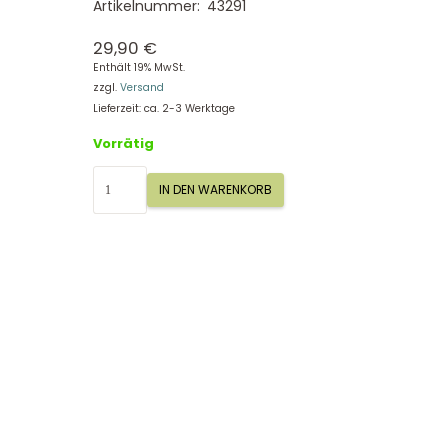
Artikelnummer:
43291
29,90
€
Enthält 19% MwSt.
zzgl.
Versand
Lieferzeit: ca. 2-3 Werktage
Vorrätig
Schildkröte
IN DEN WARENKORB
Patchwork
Yellow,
Sigikid
43291
Menge