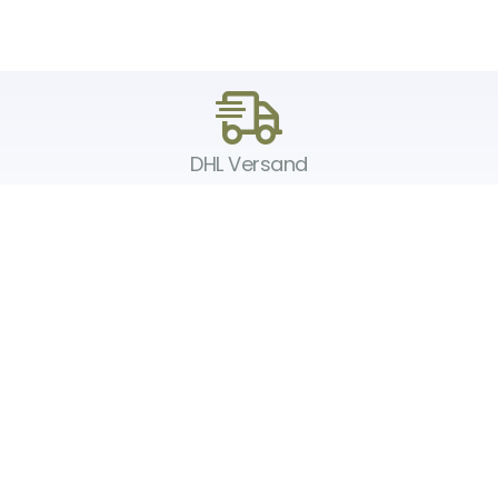
DHL Versand
Der Spielzeug – Handel aus Haan, wir versenden mit DHL. Schnell,
sicher und zuverlässig.
Unser Service
Über uns
Unser Blog
Versand & Lieferung
Unsere Rückgaberichtlinien