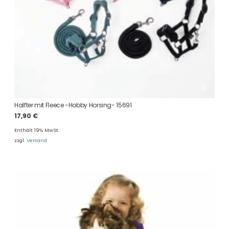
Halfter mit Fleece -Hobby Horsing- 15691
17,90
€
Enthält 19% MwSt.
zzgl.
Versand