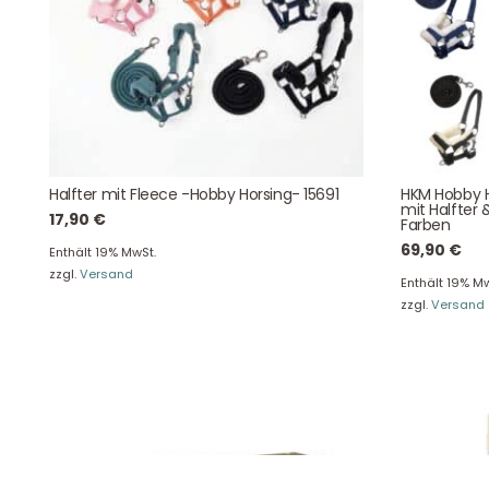
August-Macke-Weg 17,
42781 Haan
Tel: +49 2129 5654742
E-Mail: info@hollyclaire.de
V
Unse
Presseportal
Ver
Halfter mit Fleece -Hobby Horsing- 15691
HKM Hobby H
mit Halfter 
17,90
€
Farben
69,90
€
Enthält 19% MwSt.
zzgl.
Versand
Enthält 19% Mw
zzgl.
Versand
Datenschutz
Widerruf