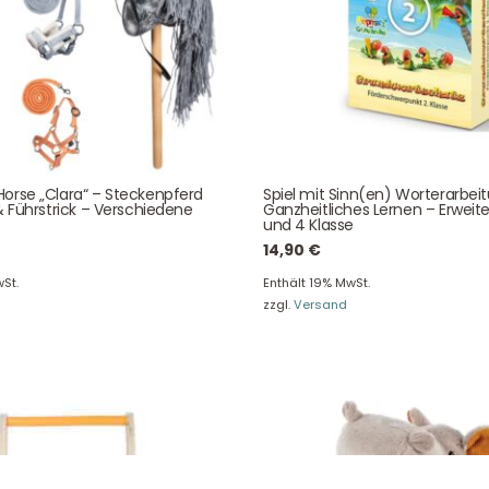
Über uns
Newsletter
Unser Blog
Info Gutscheincod
ersand & Lieferung
Kontakt
re Rückgaberichtlinien
FAQ
träge hier widerrufen
Zahlungsarten
orse „Clara“ – Steckenpferd
Spiel mit Sinn(en) Worterarbei
& Führstrick – Verschiedene
Ganzheitliches Lernen – Erweite
und 4 Klasse
14,90
€
St.
Enthält 19% MwSt.
zzgl.
Versand
Impressum
AGB
© Holly & Claire GmbH
® Spielzeug in Haan
Design by
Zeitansicht
®
VERTRAG HIER WIDERRUFEN