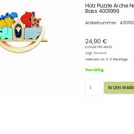
Holz Puzzle Arche 
Bass 4001999
Artikelnummer:
40019
24,90
€
Enthält 19% MwSt.
zzgl.
Versand
Lieferzeit: ca. 2-3 Werktage
Vorrätig
Holz
IN DEN WAR
Puzzle
Arche
Noah
Balance,
Bass
&
Bass
4001999