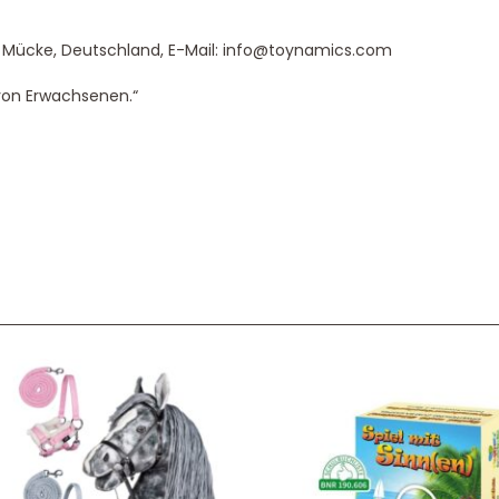
5 Mücke, Deutschland, E-Mail: info@toynamics.com
von Erwachsenen.“
Service & Beratung
Bei allen Fragen zu unserem Sortiment sind wir per
E-
Mail
und telefonisch für Sie erreichbar.
Sie können Ihren
Kauf auch bei uns in Haan direkt abholen.
Unser Service
News & Infos