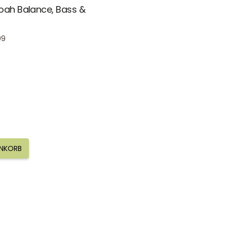
Noah Balance, Bass &
99
ENKORB