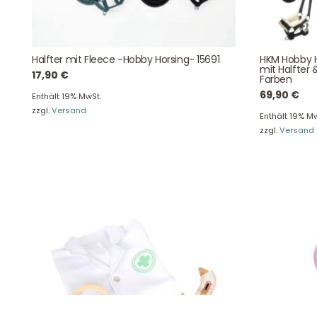
August-Macke-Weg 17,
42781 Haan
Tel: +49 2129 5654742
Halfter mit Fleece -Hobby Horsing- 15691
HKM Hobby H
mit Halfter 
E-Mail: info@hollyclaire.de
V
17,90
€
Farben
Unse
69,90
€
Enthält 19% MwSt.
Presseportal
zzgl.
Versand
Ver
Enthält 19% Mw
zzgl.
Versand
Datenschutz
Widerruf