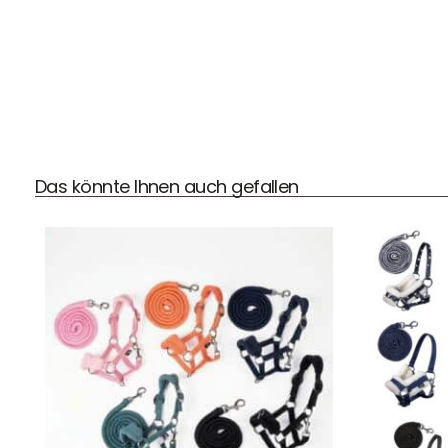
DHL Versand
Das könnte Ihnen auch gefallen
Der Spielzeug – Handel aus Haan, wir versenden mit DHL.
Schnell, sicher und zuverlässig.
Kontaktdaten