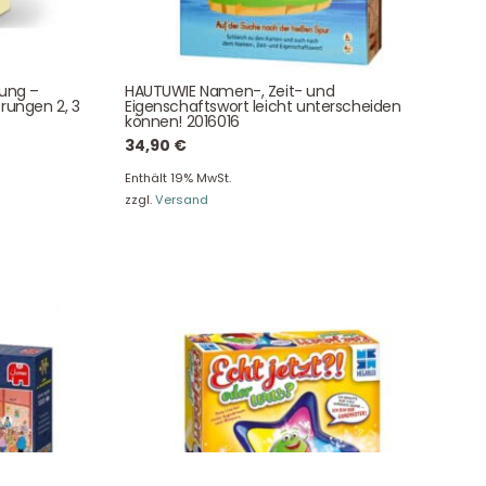
NEWSLETTER
e!
tung –
HAUTUWIE Namen-, Zeit- und
rungen 2, 3
Eigenschaftswort leicht unterscheiden
können! 2016016
34,90
€
Enthält 19% MwSt.
zzgl.
Versand