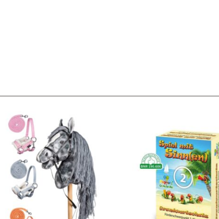
Service & Beratung
Bei allen Fragen zu unserem Sortiment sind wir per
E-
Mail
und telefonisch für Sie erreichbar.
Sie können Ihren
Kauf auch bei uns in Haan direkt abholen.
Unser Service
News & Infos