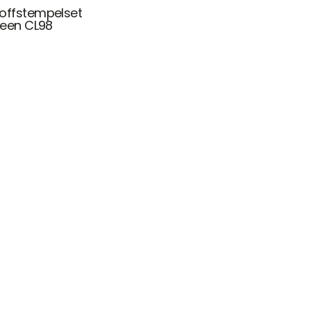
offstempelset
Feen CL98