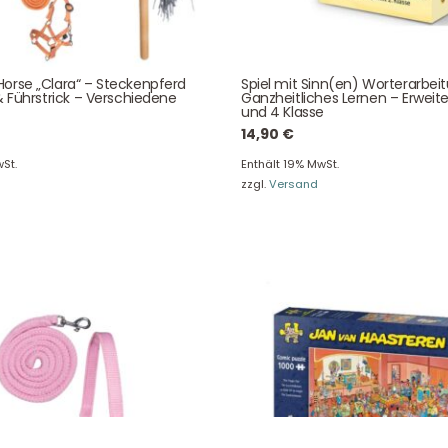
Über uns
Newsletter
Unser Blog
Info Gutscheincod
orse „Clara“ – Steckenpferd
Spiel mit Sinn(en) Worterarbei
& Führstrick – Verschiedene
Ganzheitliches Lernen – Erweite
ersand & Lieferung
Kontakt
und 4 Klasse
re Rückgaberichtlinien
FAQ
14,90
€
träge hier widerrufen
Zahlungsarten
St.
Enthält 19% MwSt.
zzgl.
Versand
Impressum
AGB
© Holly & Claire GmbH
® Spielzeug in Haan
Design by
Zeitansicht
®
VERTRAG HIER WIDERRUFEN