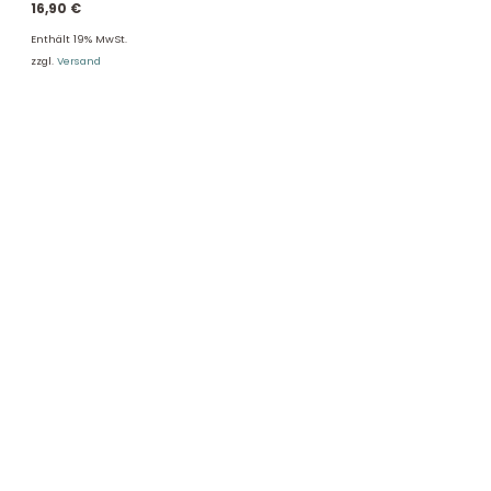
16,90
€
Enthält 19% MwSt.
zzgl.
Versand
DHL Versand
Der Spielzeug – Handel aus Haan, wir versenden mit DHL. Schnell,
sicher und zuverlässig.