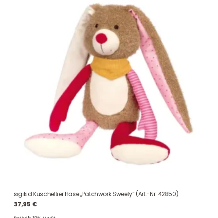
sigikid Kuscheltier Hase „Patchwork Sweety“ (Art.-Nr. 42850)
37,95
€
Enthält 19% MwSt.