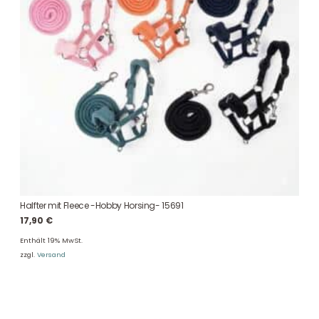
Halfter mit Fleece -Hobby Horsing- 15691
17,90
€
Enthält 19% MwSt.
zzgl.
Versand