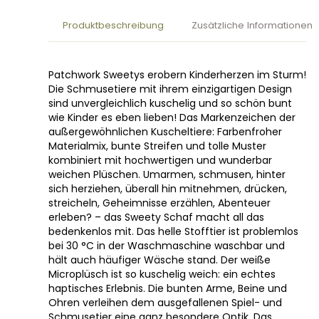
Produktbeschreibung
Zusätzliche Informationen
Patchwork Sweetys erobern Kinderherzen im Sturm!
Die Schmusetiere mit ihrem einzigartigen Design
sind unvergleichlich kuschelig und so schön bunt
wie Kinder es eben lieben! Das Markenzeichen der
außergewöhnlichen Kuscheltiere: Farbenfroher
Materialmix, bunte Streifen und tolle Muster
kombiniert mit hochwertigen und wunderbar
weichen Plüschen. Umarmen, schmusen, hinter
sich herziehen, überall hin mitnehmen, drücken,
streicheln, Geheimnisse erzählen, Abenteuer
erleben? – das Sweety Schaf macht all das
bedenkenlos mit. Das helle Stofftier ist problemlos
bei 30 °C in der Waschmaschine waschbar und
hält auch häufiger Wäsche stand. Der weiße
Microplüsch ist so kuschelig weich: ein echtes
haptisches Erlebnis. Die bunten Arme, Beine und
Ohren verleihen dem ausgefallenen Spiel- und
Schmusetier eine ganz besondere Optik. Das