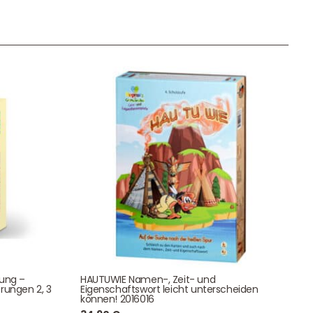
Unser Geschenkkorb
Eine besondere Möglichkeit, Familie und Freunden die
Wünsche per Facebook, Instagram, Twitter oder
WhatsApp mitzuteilen.
Newsletter Anmelden
tung –
HAUTUWIE Namen-, Zeit- und
NEWSLETTER
rungen 2, 3
Eigenschaftswort leicht unterscheiden
e!
können! 2016016