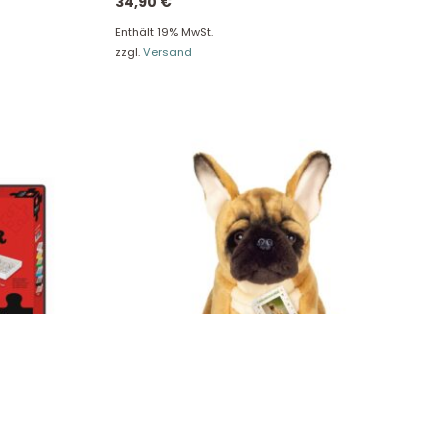
34,90
€
Enthält 19% MwSt.
zzgl.
Versand
Teddy Hermann Französische Bulldogge 27
cm 91987