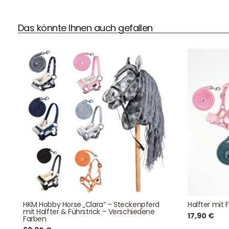
Das könnte Ihnen auch gefallen
DHL Versand
Der Spielzeug – Handel aus Haan, wir versenden mit DHL.
Schnell, sicher und zuverlässig.
Kontaktdaten
August-Macke-Weg 17,
HKM Hobby Horse „Clara“ – Steckenpferd
Halfter mit 
42781 Haan
mit Halfter & Führstrick – Verschiedene
17,90
€
Tel: +49 2129 5654742
Farben
E-Mail: info@hollyclaire.de
V