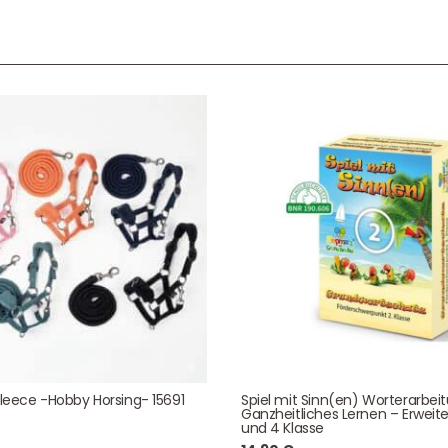
Service & Beratung
Bei allen Fragen zu unserem Sortiment sind wir per
E-
Mail
und telefonisch für Sie erreichbar.
Sie können Ihren
Kauf auch bei uns in Haan direkt abholen.
Unser Service
News & Infos
Über uns
Newsletter
Fleece -Hobby Horsing- 15691
Spiel mit Sinn(en) Worterarbei
Ganzheitliches Lernen – Erweite
Unser Blog
Info Gutscheincod
und 4 Klasse
ersand & Lieferung
Kontakt