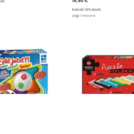
14,90
€
St.
re Rückgaberichtlinien
FAQ
Enthält 19% MwSt.
zzgl.
Versand
träge hier widerrufen
Zahlungsarten
Impressum
AGB
© Holly & Claire GmbH
® Spielzeug in Haan
Design by
Zeitansicht
®
VERTRAG HIER WIDERRUFEN
 Jetzt?! JUNIOR 678472
Heye Puzzle Sorter 805906