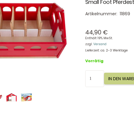
Small Foot Pferdest
Artikelnummer:
11869
44,90
€
Enthält 19% MwSt.
zzgl.
Versand
Lieferzeit: ca. 2-3 Werktage
Vorrätig
Small
IN DEN WAR
Foot
Pferdestall
Alabama
11869
Menge