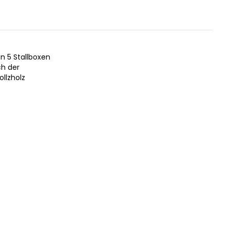
n 5 Stallboxen
ch der
ollzholz