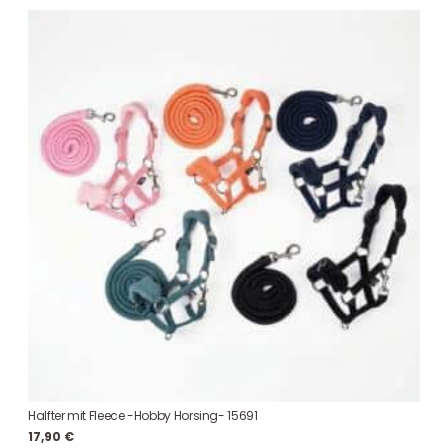
Halfter mit Fleece -Hobby Horsing- 15691
17,90
€