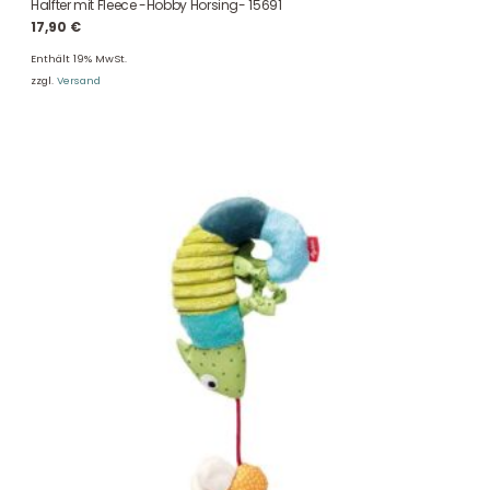
Halfter mit Fleece -Hobby Horsing- 15691
17,90
€
Enthält 19% MwSt.
zzgl.
Versand