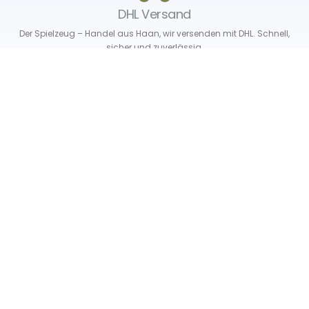
DHL Versand
Der Spielzeug – Handel aus Haan, wir versenden mit DHL. Schnell,
sicher und zuverlässig.
Unser Service
Über uns
Unser Blog
Versand & Lieferung
Unsere Rückgaberichtlinien
Verträge hier widerrufen
News & Infos
Newsletter
Info Gutscheincode!