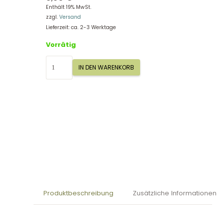
Enthält 19% MwSt.
zzgl.
Versand
Lieferzeit: ca. 2-3 Werktage
Vorrätig
Hutter
IN DEN WARENKORB
Meine
Kratzbilder
-
Blumen
405028
Menge
Produktbeschreibung
Zusätzliche Informationen