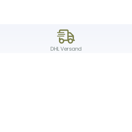
DHL Versand
Der Spielzeug – Handel aus Haan, wir versenden mit DHL. Schnell,
sicher und zuverlässig.
Unser Service
Über uns
Unser Blog
Versand & Lieferung