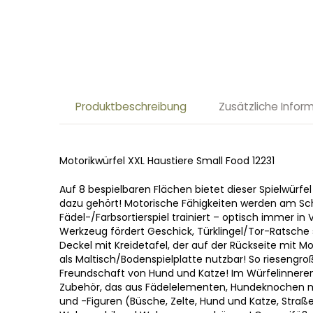
Produktbeschreibung
Zusätzliche Infor
Motorikwürfel XXL Haustiere Small Food 12231
Auf 8 bespielbaren Flächen bietet dieser Spielwürf
dazu gehört! Motorische Fähigkeiten werden am Sc
Fädel-/Farbsortierspiel trainiert – optisch immer i
Werkzeug fördert Geschick, Türklingel/Tor-Ratsche s
Deckel mit Kreidetafel, der auf der Rückseite mit 
als Maltisch/Bodenspielplatte nutzbar! So riesengroß
Freundschaft von Hund und Katze! Im Würfelinneren
Zubehör, das aus Fädelelementen, Hundeknochen m
und -Figuren (Büsche, Zelte, Hund und Katze, Straß