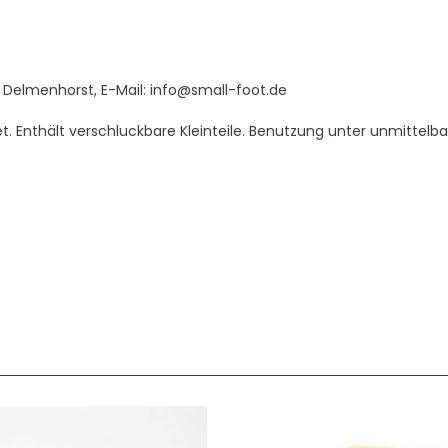
 Delmenhorst, E-Mail: info@small-foot.de
t. Enthält verschluckbare Kleinteile. Benutzung unter unmittelb
Service & Beratung
Bei allen Fragen zu unserem Sortiment sind wir per
E-
Mail
und telefonisch für Sie erreichbar.
Sie können Ihren
Kauf auch bei uns in Haan direkt abholen.