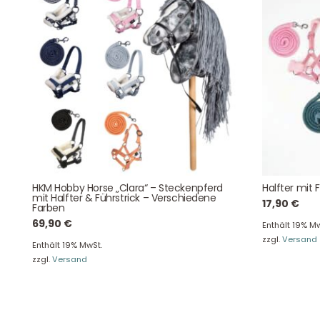
Kontaktdaten
August-Macke-Weg 17,
42781 Haan
Tel: +49 2129 5654742
E-Mail: info@hollyclaire.de
V
Unse
Presseportal
Ver
HKM Hobby Horse „Clara“ – Steckenpferd
Halfter mit 
mit Halfter & Führstrick – Verschiedene
17,90
€
Farben
69,90
€
Enthält 19% Mw
zzgl.
Versand
Enthält 19% MwSt.
zzgl.
Versand
Datenschutz
Widerruf