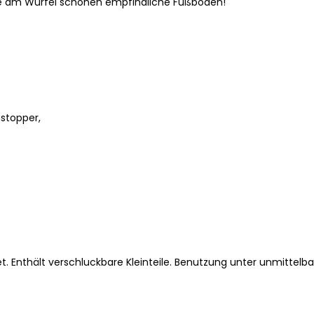
am Würfel schonen empfindliche Fußböden!
nstopper,
. Enthält verschluckbare Kleinteile. Benutzung unter unmittelba