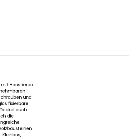
 mit Haustieren
abnehmbaren
t Schrauben und
los fixierbare
 Deckel auch
uch die
angreiche
Holzbausteinen
 Kleinbus,