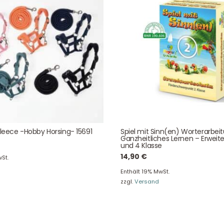
Unser Service
News & Infos
Über uns
Newsletter
Unser Blog
Info Gutscheincod
ersand & Lieferung
Kontakt
re Rückgaberichtlinien
FAQ
träge hier widerrufen
Zahlungsarten
Fleece -Hobby Horsing- 15691
Spiel mit Sinn(en) Worterarbei
Ganzheitliches Lernen – Erweite
und 4 Klasse
14,90
€
St.
Enthält 19% MwSt.
zzgl.
Versand
Impressum
AGB
© Holly & Claire GmbH
® Spielzeug in Haan
Design by
Zeitansicht
®