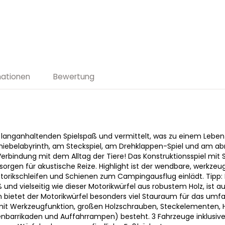
mationen
Bewertung
el langanhaltenden Spielspaß und vermittelt, was zu einem Leben
hiebelabyrinth, am Steckspiel, am Drehklappen-Spiel und am 
n Verbindung mit dem Alltag der Tiere! Das Konstruktionsspiel mi
orgen für akustische Reize. Highlight ist der wendbare, werkzeug
Motorikschleifen und Schienen zum Campingausflug einlädt. Tipp:
 und vielseitig wie dieser Motorikwürfel aus robustem Holz, ist a
 bietet der Motorikwürfel besonders viel Stauraum für das umf
it Werkzeugfunktion, großen Holzschrauben, Steckelementen, 
enbarrikaden und Auffahrrampen) besteht. 3 Fahrzeuge inklusive: