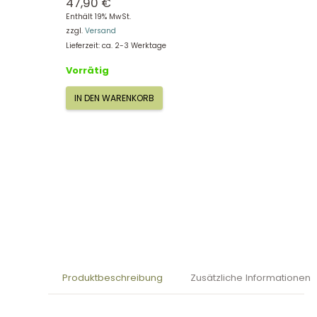
47,90
€
Enthält 19% MwSt.
zzgl.
Versand
Lieferzeit: ca. 2-3 Werktage
Vorrätig
IN DEN WARENKORB
Small
Foot
Lauflernwagen
Bauklötze
2695
Menge
Produktbeschreibung
Zusätzliche Informationen