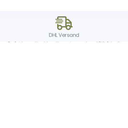
DHL Versand
Der Spielzeug – Handel aus Haan, wir versenden mit DHL. Schnell,
sicher und zuverlässig.
Unser Service
Über uns
Unser Blog
Versand & Lieferung
Unsere Rückgaberichtlinien
Verträge hier widerrufen