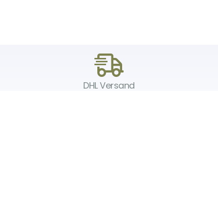
DHL Versand
Der Spielzeug – Handel aus Haan, wir versenden mit DHL. Schnell,
sicher und zuverlässig.
Unser Service
Über uns
Unser Blog
Versand & Lieferung