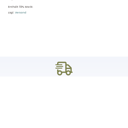
Enthält 19% MwSt.
zzgl.
Versand
DHL Versand
Der Spielzeug – Handel aus Haan, wir versenden mit DHL. Schnell,
sicher und zuverlässig.