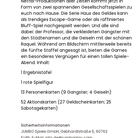
Netflix-Produktionen aller Zeiten kommt jetzt in
Form von zwei spannenden Gesellschaftsspielen zu
euch nach Hause. Die Serie Haus des Geldes kann
als trendiges Escape-Game oder als raffiniertes
Bluff-Spiel nachgespielt werden. Und alle sind
dabei: der Professor, die verkleideten Gangster mit
den Städtenamen und die Geiseln mit der schönen
Raquel. Während am Bildschirm mittlerweile bereits
die fünfte Staffel angesagt ist, bieten die Games
ein besonderes Vergnügen für einen tollen Spiele-
Abend. Inhalt:
1 Ergebnistafel
1 rote Spielfigur
13 Personenkarten (9 Gangster; 4 Geiseln)
52 Aktionskarten (27 Geldscheinkarten; 25
Sabotagekarten)
Sicherheitsinformationen
JUMBO Spiele GmbH, Gebhardtstraße 5, 90762
Fürth, E-Mail: info.de@jumboplay.com