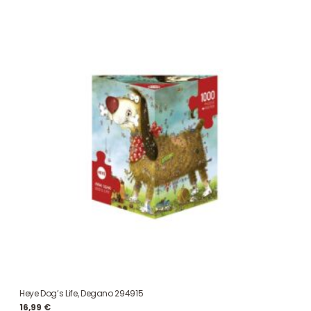
Heye Dog’s Life, Degano 294915
16,99
€