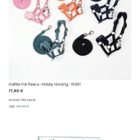
Halfter mit Fleece -Hobby Horsing- 15691
17,90
€
Enthält 19% MwSt.
zzgl.
Versand