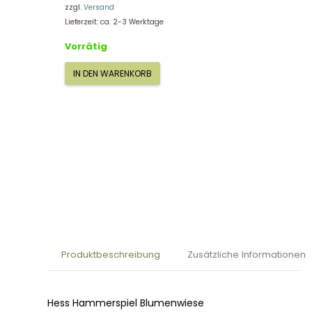
zzgl.
Versand
Lieferzeit: ca. 2-3 Werktage
Vorrätig
IN DEN WARENKORB
Hess
Hammerspiel
Blumenwiese
14836
Menge
Produktbeschreibung
Zusätzliche Informationen
Hess Hammerspiel Blumenwiese