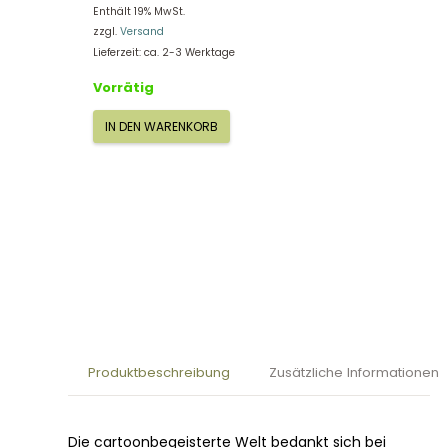
Enthält 19% MwSt.
zzgl.
Versand
Lieferzeit: ca. 2-3 Werktage
Vorrätig
IN DEN WARENKORB
Heye
Thank
you!,
Mordillo
299118
Menge
Produktbeschreibung
Zusätzliche Informationen
Die cartoonbegeisterte Welt bedankt sich bei