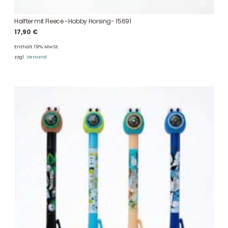
Halfter mit Fleece -Hobby Horsing- 15691
17,90
€
Enthält 19% MwSt.
zzgl.
Versand