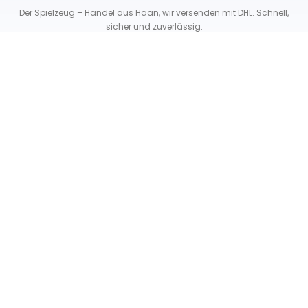
Der Spielzeug – Handel aus Haan, wir versenden mit DHL. Schnell,
sicher und zuverlässig.
Unser Service
Über uns
Unser Blog
Versand & Lieferung
Unsere Rückgaberichtlinien
Verträge hier widerrufen
News & Infos
Newsletter
Info Gutscheincode!
Kontakt