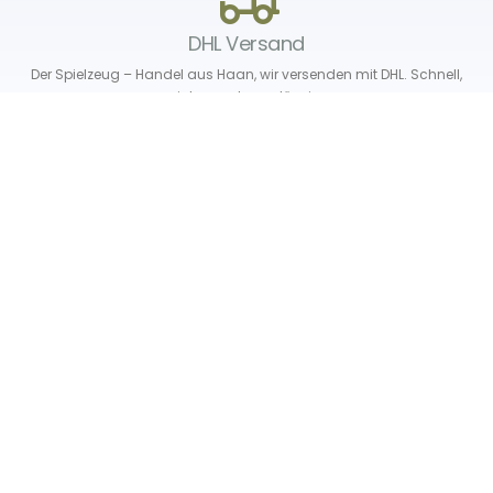
DHL Versand
Der Spielzeug – Handel aus Haan, wir versenden mit DHL. Schnell,
sicher und zuverlässig.
Unser Service
Über uns
Unser Blog
Versand & Lieferung
Unsere Rückgaberichtlinien
Verträge hier widerrufen
News & Infos
Newsletter
Info Gutscheincode!