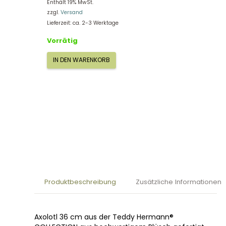
Enthält 19% MwSt.
zzgl.
Versand
Lieferzeit: ca. 2-3 Werktage
Vorrätig
IN DEN WARENKORB
Teddy
Hermann
Axolotl
36
cm
90159
Menge
Produktbeschreibung
Zusätzliche Informationen
Axolotl 36 cm aus der Teddy Hermann®