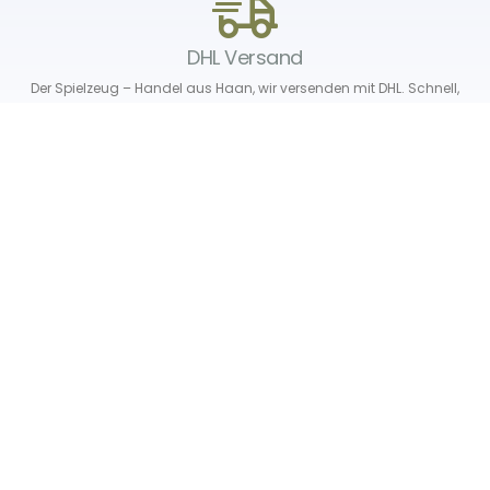
DHL Versand
Der Spielzeug – Handel aus Haan, wir versenden mit DHL. Schnell,
sicher und zuverlässig.
Unser Service
Über uns
Unser Blog
Versand & Lieferung
Unsere Rückgaberichtlinien
Verträge hier widerrufen
News & Infos
Newsletter