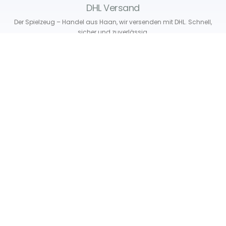
DHL Versand
Der Spielzeug – Handel aus Haan, wir versenden mit DHL. Schnell,
sicher und zuverlässig.
Unser Service
Über uns
Unser Blog
Versand & Lieferung
Unsere Rückgaberichtlinien
Verträge hier widerrufen
News & Infos
Newsletter
Info Gutscheincode!
Kontakt