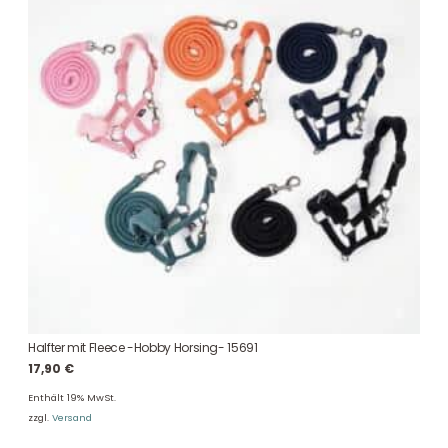
Halfter mit Fleece -Hobby Horsing- 15691
17,90
€
Enthält 19% MwSt.
zzgl.
Versand