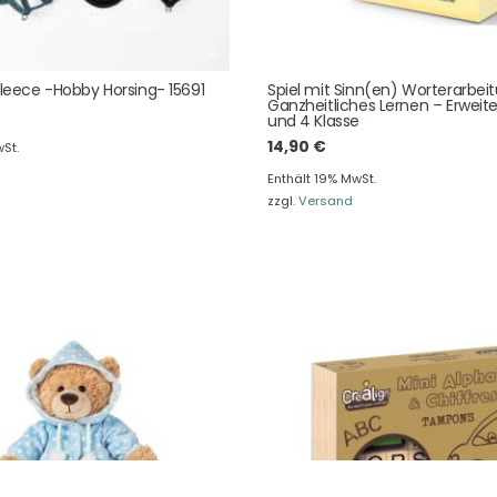
Über uns
Newsletter
Unser Blog
Info Gutscheincod
Fleece -Hobby Horsing- 15691
Spiel mit Sinn(en) Worterarbei
Ganzheitliches Lernen – Erweite
ersand & Lieferung
Kontakt
und 4 Klasse
re Rückgaberichtlinien
FAQ
14,90
€
St.
träge hier widerrufen
Zahlungsarten
Enthält 19% MwSt.
zzgl.
Versand
Impressum
AGB
© Holly & Claire GmbH
® Spielzeug in Haan
Design by
Zeitansicht
®
VERTRAG HIER WIDERRUFEN