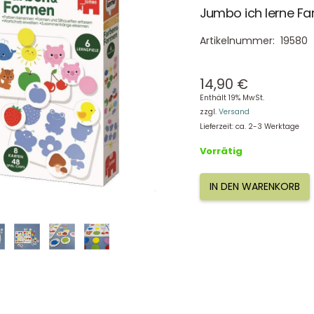
Jumbo ich lerne Fa
Artikelnummer:
19580
14,90
€
Enthält 19% MwSt.
zzgl.
Versand
Lieferzeit: ca. 2-3 Werktage
Vorrätig
IN DEN WARENKORB
Jumbo
ich
lerne
Farben
&
Formen
19580
Menge