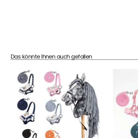
DHL Versand
Das könnte Ihnen auch gefallen
Der Spielzeug – Handel aus Haan, wir versenden mit DHL.
Schnell, sicher und zuverlässig.
Kontaktdaten