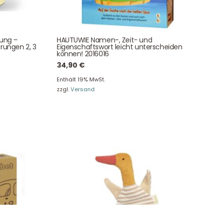
NEWSLETTER
e!
tung –
HAUTUWIE Namen-, Zeit- und
rungen 2, 3
Eigenschaftswort leicht unterscheiden
können! 2016016
34,90
€
Enthält 19% MwSt.
zzgl.
Versand