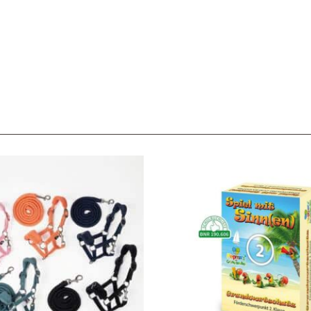
Service & Beratung
Bei allen Fragen zu unserem Sortiment sind wir per
E-
Mail
und telefonisch für Sie erreichbar.
Sie können Ihren
Kauf auch bei uns in Haan direkt abholen.
Unser Service
News & Infos