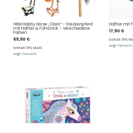
August-Macke-Weg 17,
42781 Haan
Tel: +49 2129 5654742
HKM Hobby Horse „Clara“ – Steckenpferd
Halfter mit 
mit Halfter & Führstrick – Verschiedene
E-Mail: info@hollyclaire.de
V
17,90
€
Farben
Unse
69,90
€
Enthält 19% Mw
Presseportal
zzgl.
Versand
Ver
Enthält 19% MwSt.
zzgl.
Versand
Datenschutz
Widerruf