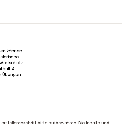
elen können
ielerische
Wortschatz.
nthält 4
der Übungen
erstelleranschrift bitte aufbewahren. Die Inhalte und