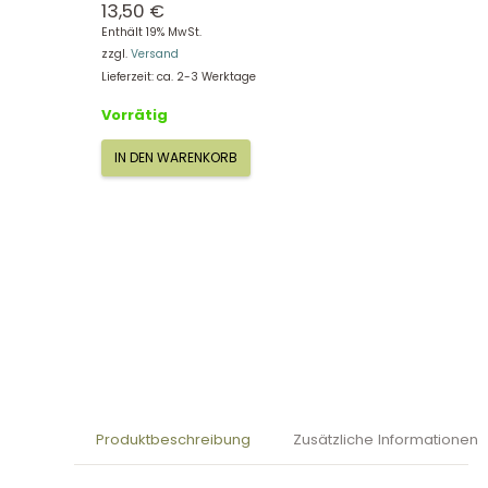
13,50
€
Enthält 19% MwSt.
zzgl.
Versand
Lieferzeit: ca. 2-3 Werktage
Vorrätig
IN DEN WARENKORB
Small
Foot
Brettschaukel
1047
Menge
Produktbeschreibung
Zusätzliche Informationen