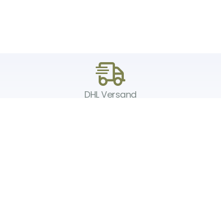
DHL Versand
Der Spielzeug – Handel aus Haan, wir versenden mit DHL. Schnell,
sicher und zuverlässig.
Unser Service
Über uns
Unser Blog