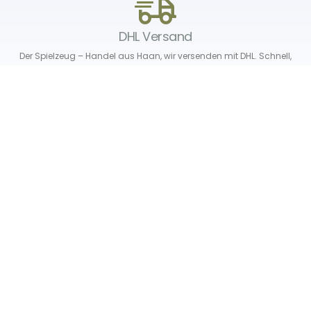
DHL Versand
Der Spielzeug – Handel aus Haan, wir versenden mit DHL. Schnell,
sicher und zuverlässig.
Unser Service
Über uns
Unser Blog
Versand & Lieferung
Unsere Rückgaberichtlinien
Verträge hier widerrufen
News & Infos
Newsletter