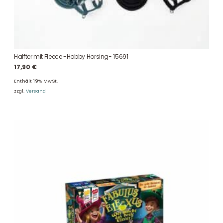
Halfter mit Fleece -Hobby Horsing- 15691
17,90
€
Enthält 19% MwSt.
zzgl.
Versand